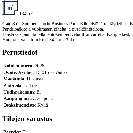
134 m²
Gate 8 on Suomen suurin Business Park. Kiinteistöllä on täydelliset Bus
Parkkipaikkoja vuokrataan pihalta ja pysäköintitalosta.
Loistava sijainti lähellä lentokenttää Kehä III:n varrella. Kauppakesk
Vuokrattavana toimisto 134,5 m2 3. krs.
Perustiedot
Kohdenumero
: 7026
Osoite
: Äyritie 8 D, 01510 Vantaa
Maakunta
: Uusimaa
Pinta-ala
: 134 m²
Uudisrakennus
: Ei
Kaupunginosa
: Aviapolis
Osakehuoneisto
: Kyllä
Tilojen varustus
Parveke
: Ei