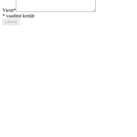
Viesti
*
*
vaaditut kentät