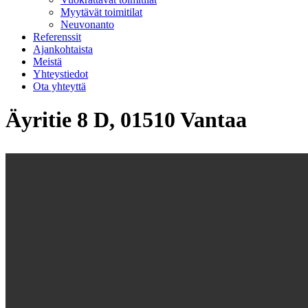
Myytävät toimitilat
Neuvonanto
Referenssit
Ajankohtaista
Meistä
Yhteystiedot
Ota yhteyttä
Äyritie 8 D, 01510 Vantaa