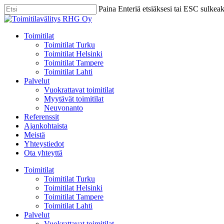
Skip
Paina Enteriä etsiäksesi tai ESC sulkea
to
Close
main
Search
content
Menu
Toimitilat
Toimitilat Turku
Toimitilat Helsinki
Toimitilat Tampere
Toimitilat Lahti
Palvelut
Vuokrattavat toimitilat
Myytävät toimitilat
Neuvonanto
Referenssit
Ajankohtaista
Meistä
Yhteystiedot
Ota yhteyttä
Toimitilat
Toimitilat Turku
Toimitilat Helsinki
Toimitilat Tampere
Toimitilat Lahti
Palvelut
Vuokrattavat toimitilat