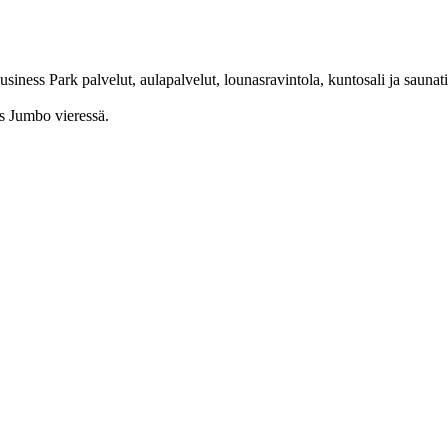
iness Park palvelut, aulapalvelut, lounasravintola, kuntosali ja saunatil
us Jumbo vieressä.