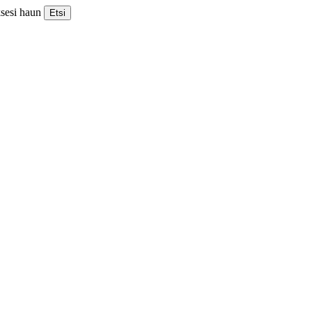
ksesi haun
Etsi