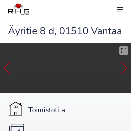
Skip
Menu
to
main
content
Äyritie 8 d, 01510 Vantaa
Toimistotila