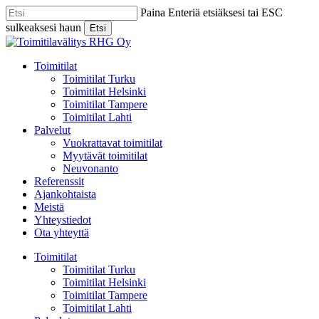
Skip
Paina Enteriä etsiäksesi tai ESC
to
sulkeaksesi haun
Etsi
main
Close
content
Search
Menu
Toimitilat
Toimitilat Turku
Toimitilat Helsinki
Toimitilat Tampere
Toimitilat Lahti
Palvelut
Vuokrattavat toimitilat
Myytävät toimitilat
Neuvonanto
Referenssit
Ajankohtaista
Meistä
Yhteystiedot
Ota yhteyttä
Toimitilat
Toimitilat Turku
Toimitilat Helsinki
Toimitilat Tampere
Toimitilat Lahti