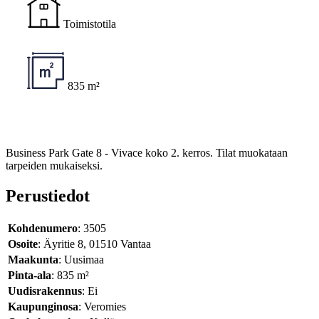
Toimistotila
835 m²
Business Park Gate 8 - Vivace koko 2. kerros. Tilat muokataan
tarpeiden mukaiseksi.
Perustiedot
Kohdenumero
: 3505
Osoite
: Äyritie 8, 01510 Vantaa
Maakunta
: Uusimaa
Pinta-ala
: 835 m²
Uudisrakennus
: Ei
Kaupunginosa
: Veromies