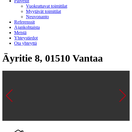
Palvelut
Vuokrattavat toimitilat
Myytävät toimitilat
Neuvonanto
Referenssit
Ajankohtaista
Meistä
Yhteystiedot
Ota yhteyttä
Äyritie 8, 01510 Vantaa