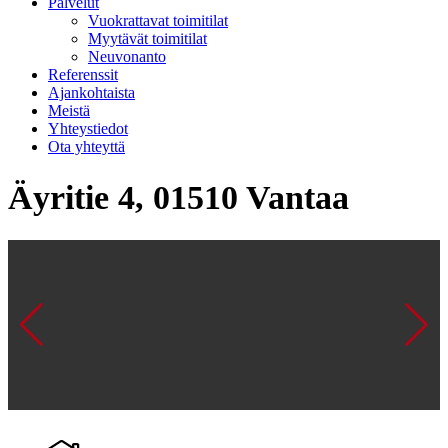
Palvelut
Vuokrattavat toimitilat
Myytävät toimitilat
Neuvonanto
Referenssit
Ajankohtaista
Meistä
Yhteystiedot
Ota yhteyttä
Äyritie 4, 01510 Vantaa