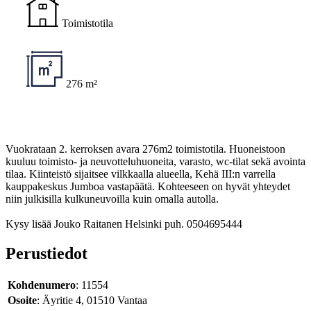
Toimistotila
276 m²
Vuokrataan 2. kerroksen avara 276m2 toimistotila. Huoneistoon
kuuluu toimisto- ja neuvotteluhuoneita, varasto, wc-tilat sekä avointa
tilaa. Kiinteistö sijaitsee vilkkaalla alueella, Kehä III:n varrella
kauppakeskus Jumboa vastapäätä. Kohteeseen on hyvät yhteydet
niin julkisilla kulkuneuvoilla kuin omalla autolla.
Kysy lisää Jouko Raitanen Helsinki puh. 0504695444
Perustiedot
Kohdenumero
: 11554
Osoite
: Äyritie 4, 01510 Vantaa