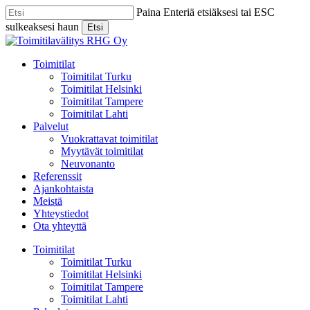
Skip
Paina Enteriä etsiäksesi tai ESC
to
sulkeaksesi haun
Etsi
main
Close
content
Search
Menu
Toimitilat
Toimitilat Turku
Toimitilat Helsinki
Toimitilat Tampere
Toimitilat Lahti
Palvelut
Vuokrattavat toimitilat
Myytävät toimitilat
Neuvonanto
Referenssit
Ajankohtaista
Meistä
Yhteystiedot
Ota yhteyttä
Toimitilat
Toimitilat Turku
Toimitilat Helsinki
Toimitilat Tampere
Toimitilat Lahti