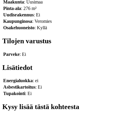
Maakunta
: Uusimaa
Pinta-ala
: 276 m²
Uudisrakennus
: Ei
Kaupunginosa
: Veromies
Osakehuoneisto
: Kyllä
Tilojen varustus
Parveke
: Ei
Lisätiedot
Energialuokka
: ei
Asbestikartoitus
: Ei
Tupakointi
: Ei
Kysy lisää tästä kohteesta