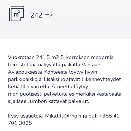
242 m²
Vuokrataan 241,5 m2 5. kerroksen modernia
toimistotilaa näkyvällä paikalla Vantaan
Aviapoliksesta. Kohteesta löytyy hyvin
parkkipaikkoja. Lisäksi loistavat liikenneyhteydet
Kehä III:n varrella. Alueelta löytyy
monipuolisesti palveluita esimerkiksi vastapäätä
sijaitsee Jumbon kattavat palvelut.
Kysy lisätietoja: Mika.tilli@rhg.fi ja puh +358 40
701 3005