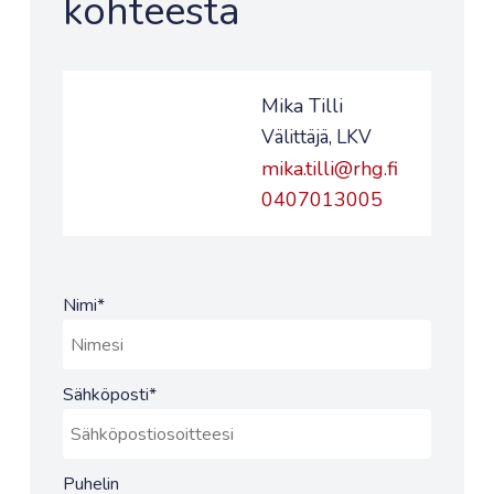
kohteesta
Mika Tilli
Välittäjä, LKV
mika.tilli@rhg.fi
0407013005
Nimi
*
Sähköposti
*
Puhelin