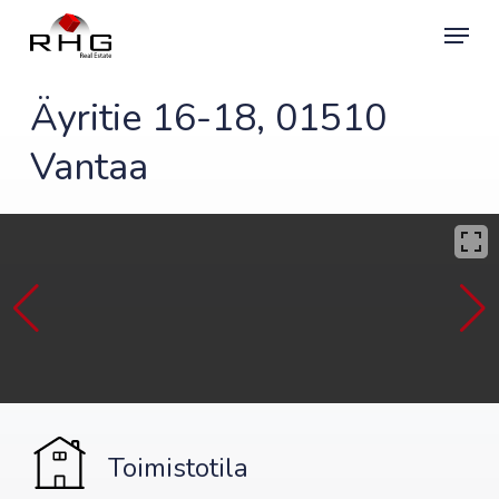
Skip
Menu
to
main
content
Äyritie 16-18, 01510
Vantaa
Toimistotila