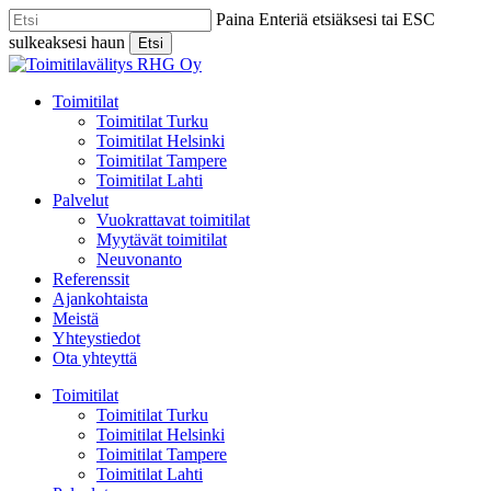
Skip
Paina Enteriä etsiäksesi tai ESC
to
sulkeaksesi haun
Etsi
main
Close
content
Search
Menu
Toimitilat
Toimitilat Turku
Toimitilat Helsinki
Toimitilat Tampere
Toimitilat Lahti
Palvelut
Vuokrattavat toimitilat
Myytävät toimitilat
Neuvonanto
Referenssit
Ajankohtaista
Meistä
Yhteystiedot
Ota yhteyttä
Toimitilat
Toimitilat Turku
Toimitilat Helsinki
Toimitilat Tampere
Toimitilat Lahti