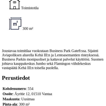
Toimistotila
300 m²
Joustavaa toimitilaa vuokrataan Business Park Gate8:ssa. Sijainti
Aviapoliksen alueella Kehä III:n ja Lentoasemantien risteyksessä.
Business Parkin monipuoliset ja kattavat palvelut käyttöösi. Suomen
johtava kauppakeskus Jumbo sekä Flamingon viihdekeskus
vastapäätä Kehä III:n toisella puolella.
Perustiedot
Kohdenumero
: 554
Osoite
: Äyritie 12, 01510 Vantaa
Maakunta
: Uusimaa
Pinta-ala
: 300 m²