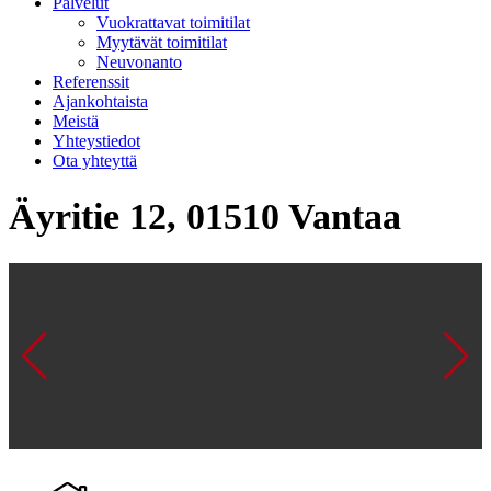
Palvelut
Vuokrattavat toimitilat
Myytävät toimitilat
Neuvonanto
Referenssit
Ajankohtaista
Meistä
Yhteystiedot
Ota yhteyttä
Äyritie 12, 01510 Vantaa