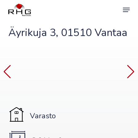
Skip
Menu
to
main
content
Äyrikuja 3, 01510 Vantaa
Varasto