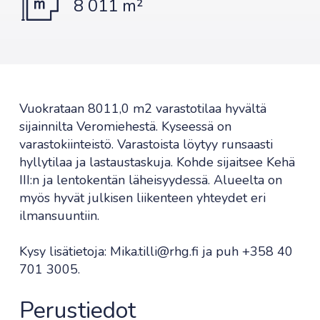
8 011 m²
Vuokrataan 8011,0 m2 varastotilaa hyvältä
sijainnilta Veromiehestä. Kyseessä on
varastokiinteistö. Varastoista löytyy runsaasti
hyllytilaa ja lastaustaskuja. Kohde sijaitsee Kehä
III:n ja lentokentän läheisyydessä. Alueelta on
myös hyvät julkisen liikenteen yhteydet eri
ilmansuuntiin.
Kysy lisätietoja: Mika.tilli@rhg.fi ja puh +358 40
701 3005.
Perustiedot