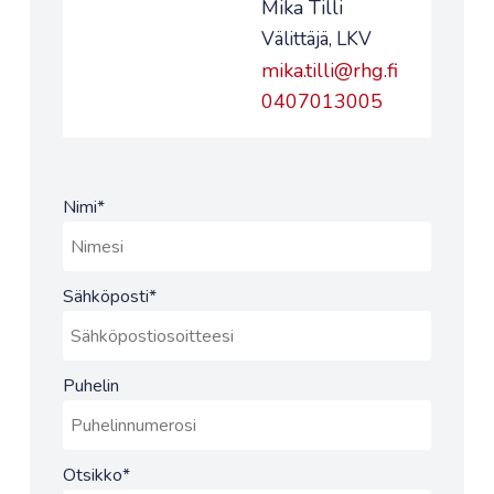
Mika Tilli
Välittäjä, LKV
mika.tilli@rhg.fi
0407013005
Nimi
*
Sähköposti
*
Puhelin
Otsikko
*