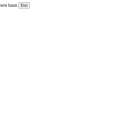
ksesi haun
Etsi