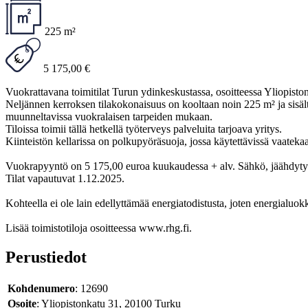
225 m²
5 175,00 €
Vuokrattavana toimitilat Turun ydinkeskustassa, osoitteessa Yliopisto
Neljännen kerroksen tilakokonaisuus on kooltaan noin 225 m² ja sisältää
muunneltavissa vuokralaisen tarpeiden mukaan.
Tiloissa toimii tällä hetkellä työterveys palveluita tarjoava yritys.
Kiinteistön kellarissa on polkupyöräsuoja, jossa käytettävissä vaatekaa
Vuokrapyyntö on 5 175,00 euroa kuukaudessa + alv. Sähkö, jäähdyty
Tilat vapautuvat 1.12.2025.
Kohteella ei ole lain edellyttämää energiatodistusta, joten energialuokk
Lisää toimistotiloja osoitteessa www.rhg.fi.
Perustiedot
Kohdenumero
: 12690
Osoite
: Yliopistonkatu 31, 20100 Turku