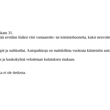
nkatu 31.
 avotilan lisäksi viisi vastaanotto- tai toimistohuonetta, kaksi neuvott
pit ja suihkutilat. Autopaikkoja on mahdollista vuokrata kiinteistön auto
s ja kaukokylmä veloitetaan kulutuksen mukaan.
a ei ole tiedossa.