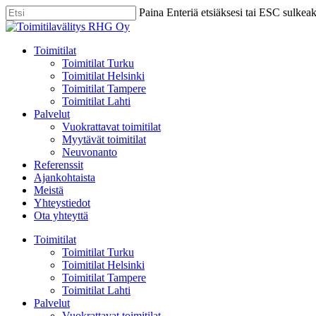
Skip
Paina Enteriä etsiäksesi tai ESC sulkea
to
Close
main
Search
content
Menu
Toimitilat
Toimitilat Turku
Toimitilat Helsinki
Toimitilat Tampere
Toimitilat Lahti
Palvelut
Vuokrattavat toimitilat
Myytävät toimitilat
Neuvonanto
Referenssit
Ajankohtaista
Meistä
Yhteystiedot
Ota yhteyttä
Toimitilat
Toimitilat Turku
Toimitilat Helsinki
Toimitilat Tampere
Toimitilat Lahti
Palvelut
Vuokrattavat toimitilat