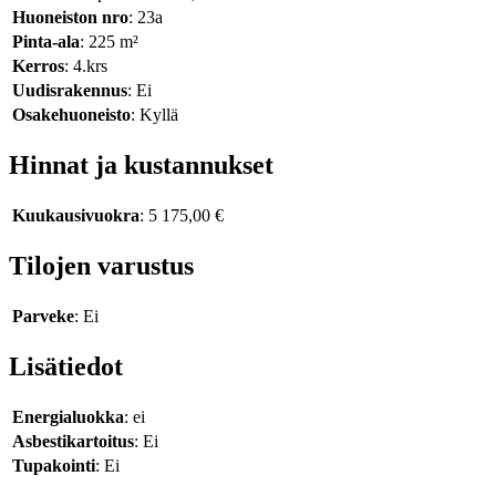
Huoneiston nro
: 23a
Pinta-ala
: 225 m²
Kerros
: 4.krs
Uudisrakennus
: Ei
Osakehuoneisto
: Kyllä
Hinnat ja kustannukset
Kuukausivuokra
: 5 175,00 €
Tilojen varustus
Parveke
: Ei
Lisätiedot
Energialuokka
: ei
Asbestikartoitus
: Ei
Tupakointi
: Ei