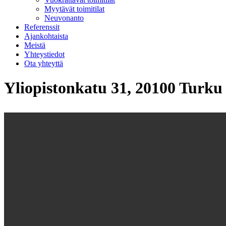
Myytävät toimitilat
Neuvonanto
Referenssit
Ajankohtaista
Meistä
Yhteystiedot
Ota yhteyttä
Yliopistonkatu 31, 20100 Turku