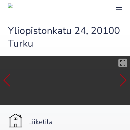
Skip
Menu
to
main
content
Yliopistonkatu 24, 20100
Turku
Liiketila