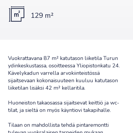
129 m²
Vuokrattavana 87 m² katutason liiketila Turun
ydinkeskustassa, osoitteessa Yliopistonkatu 24.
Kävelykadun varrella arvokiinteistössä
sijaitsevaan kokonaisuuteen kuuluu katutason
liiketilan lisäksi 42 m² kellaritila.
Huoneiston takaosassa sijaitsevat keittiö ja wc-
tilat, ja sieltä on myös käyntiovi takapihalle.
Tilaan on mahdollista tehdä pintaremontti
tulevan vuokralaisen tarpeiden mukaan.