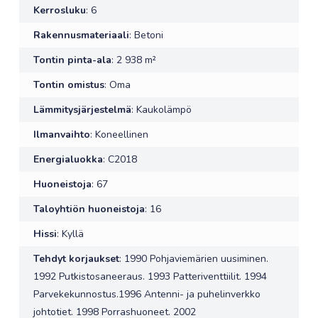
Kerrosluku
: 6
Rakennusmateriaali
: Betoni
Tontin pinta-ala
: 2 938 m²
Tontin omistus
: Oma
Lämmitysjärjestelmä
: Kaukolämpö
Ilmanvaihto
: Koneellinen
Energialuokka
: C2018
Huoneistoja
: 67
Taloyhtiön huoneistoja
: 16
Hissi
: Kyllä
Tehdyt korjaukset
: 1990 Pohjaviemärien uusiminen.
1992 Putkistosaneeraus. 1993 Patteriventtiilit. 1994
Parvekekunnostus.1996 Antenni- ja puhelinverkko
johtotiet. 1998 Porrashuoneet. 2002