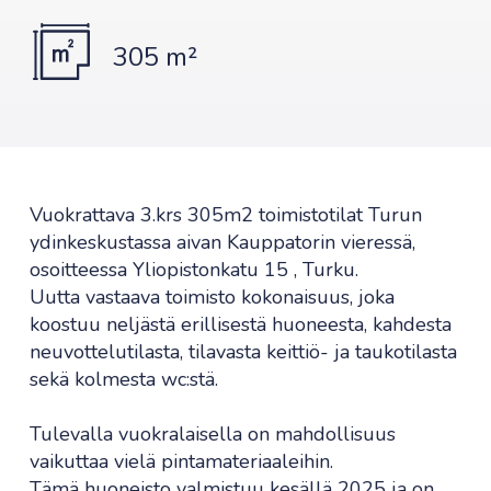
305 m²
Vuokrattava 3.krs 305m2 toimistotilat Turun
ydinkeskustassa aivan Kauppatorin vieressä,
osoitteessa Yliopistonkatu 15 , Turku.
Uutta vastaava toimisto kokonaisuus, joka
koostuu neljästä erillisestä huoneesta, kahdesta
neuvottelutilasta, tilavasta keittiö- ja taukotilasta
sekä kolmesta wc:stä.
Tulevalla vuokralaisella on mahdollisuus
vaikuttaa vielä pintamateriaaleihin.
Tämä huoneisto valmistuu kesällä 2025 ja on