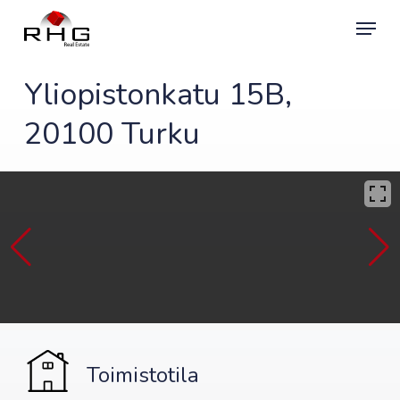
Skip
Menu
to
main
content
Yliopistonkatu 15B,
20100 Turku
Toimistotila