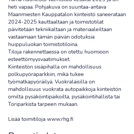
heti vapaa. Pohjakuva on suuntaa-antava
Maanmiesten Kauppatalon kiinteistö saneerataan
2024-2025 kauttaaltaan ja toimistotilat
päivitetään tekniikaltaan ja materiaaleiltaan
vastaamaan tämän päivän odotuksia
huippuluokan toimistotiloina.
Tiloja rakennettaessa on otettu huomioon
esteettömyysvaatimukset.
Kiinteistön sisäpihalla on mahdollisuus
polkupyöräparkkiin, mikä tukee
työmatkapyöräilyä. Vuokralaisilla on
mahdollisuus vuokrata autopaikkoja kiinteistön
omilta pysäköintipaikoilta, pysäköintihallista tai
Toriparkista tarpeen mukaan.
Lisää toimitiloja www.rhg.fi