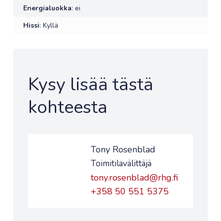
Energialuokka
: ei
Hissi
: Kyllä
Kysy lisää tästä
kohteesta
Tony Rosenblad
Toimitilavälittäjä
tony.rosenblad@rhg.fi
+358 50 551 5375