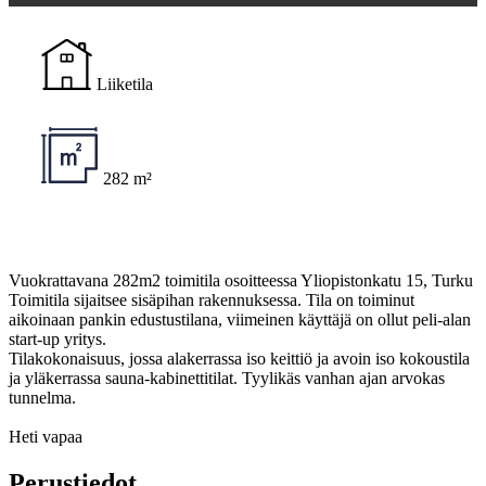
Liiketila
282 m²
Vuokrattavana 282m2 toimitila osoitteessa Yliopistonkatu 15, Turku
Toimitila sijaitsee sisäpihan rakennuksessa. Tila on toiminut
aikoinaan pankin edustustilana, viimeinen käyttäjä on ollut peli-alan
start-up yritys.
Tilakokonaisuus, jossa alakerrassa iso keittiö ja avoin iso kokoustila
ja yläkerrassa sauna-kabinettitilat. Tyylikäs vanhan ajan arvokas
tunnelma.
Heti vapaa
Perustiedot