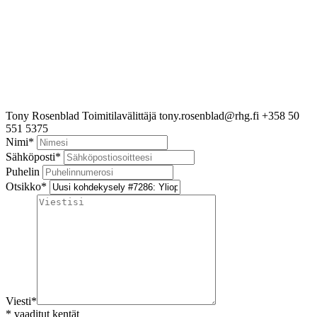
Tony Rosenblad
Toimitilavälittäjä
tony.rosenblad@rhg.fi
+358 50
551 5375
Nimi
*
Sähköposti
*
Puhelin
Otsikko
*
Viesti
*
*
vaaditut kentät