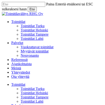
Skip
Paina Enteriä etsiäksesi tai ESC
to
sulkeaksesi haun
Etsi
main
Close
content
Search
Menu
Toimitilat
Toimitilat Turku
Toimitilat Helsinki
Toimitilat Tampere
Toimitilat Lahti
Palvelut
Vuokrattavat toimitilat
Myytävät toimitilat
Neuvonanto
Referenssit
Ajankohtaista
Meistä
Yhteystiedot
Ota yhteyttä
Toimitilat
Toimitilat Turku
Toimitilat Helsinki
Toimitilat Tampere
Toimitilat Lahti