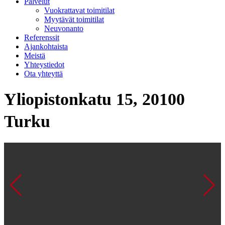
Palvelut
Vuokrattavat toimitilat
Myytävät toimitilat
Neuvonanto
Referenssit
Ajankohtaista
Meistä
Yhteystiedot
Ota yhteyttä
Yliopistonkatu 15, 20100
Turku