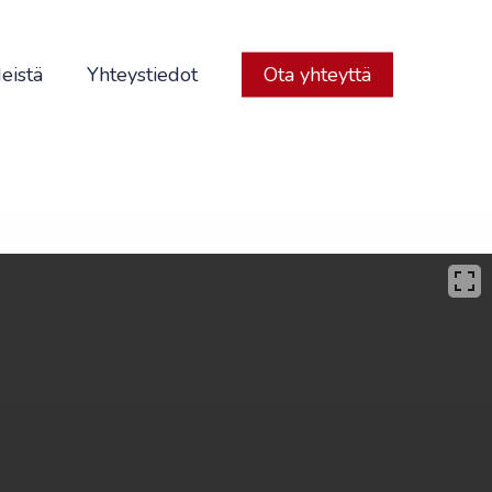
eistä
Yhteystiedot
Ota yhteyttä