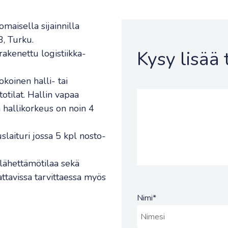
maisella sijainnilla
3, Turku.
Kysy lisää
kenettu logistiikka-
koinen halli- tai
otilat. Hallin vapaa
 hallikorkeus on noin 4
uslaituri jossa 5 kpl nosto-
 lähettämötilaa sekä
rattavissa tarvittaessa myös
Nimi
*