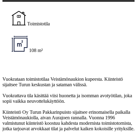
Toimistotila
108 m²
Vuokrataan toimistotilaa Veistämönaukion kupeesta. Kiinteistö
sijaitsee Turun keskustan ja sataman välissä.
Vuokrattava tila käsittää viisi huonetta ja isomman avotyötilan, joka
sopii vaikka neuvottelukäyttöön.
Kiinteistö Oy Turun Pakkarinpuisto sijaitsee erinomaisella paikalla
Veistämönaukiolla, aivan Aurajoen rannalla. Vuonna 1996
valmistunut kiinteistö koostuu kahdesta modernista toimistotornista,
jotka tarjoavat arvokkaat tilat ja palvelut kaiken kokoisille yrityksille.