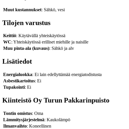
Muut kustannukset
: Sähkö, vesi
Tilojen varustus
Keittiö
: Käytävällä yhteiskäytössä
WC
: Yhteiskäytössä erilliset miehille ja naisille
Muu pinta-ala (kuvaus)
: Sähkö ja alv
Lisätiedot
Energialuokka
: Ei lain edellyttämää energiatodistusta
Asbestikartoitus
: Ei
Tupakointi
: Ei
Kiinteistö Oy Turun Pakkarinpuisto
Tontin omistus
: Oma
Lämmitysjärjestelmä
: Kaukolämpö
Ilmanvaihto
: Koneellinen