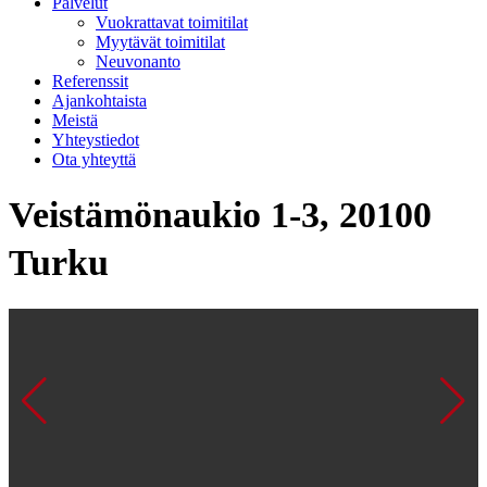
Palvelut
Vuokrattavat toimitilat
Myytävät toimitilat
Neuvonanto
Referenssit
Ajankohtaista
Meistä
Yhteystiedot
Ota yhteyttä
Veistämönaukio 1-3, 20100
Turku