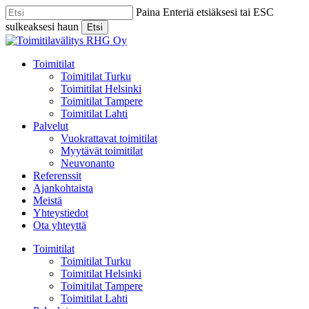
Skip
Paina Enteriä etsiäksesi tai ESC
to
sulkeaksesi haun
Etsi
main
Close
content
Search
Menu
Toimitilat
Toimitilat Turku
Toimitilat Helsinki
Toimitilat Tampere
Toimitilat Lahti
Palvelut
Vuokrattavat toimitilat
Myytävät toimitilat
Neuvonanto
Referenssit
Ajankohtaista
Meistä
Yhteystiedot
Ota yhteyttä
Toimitilat
Toimitilat Turku
Toimitilat Helsinki
Toimitilat Tampere
Toimitilat Lahti