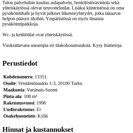
Talon palveluihin kuuluu aulapalvelu, henkilöstöravintola sekä
yhteiskäytössä olevat neuvottelutilat. Lisäksi kiinteistössä on oma
pysäköintihalli ja hyvät julkiset liikenneyhteydet, jotka takaavat
helpon pääsyn tiloihin. Ympäristössä on myös ilmaisia
pysäköintipaikkoja.
Wc- ja keittiötilat ovat yhteiskäytössä.
Vuokrattavana useampia eri tilakokonaisuuksia. Kysy lisätietoja.
Perustiedot
Kohdenumero
: 13351
Osoite
: Veistämönaukio 1-3, 20100 Turku
Maakunta
: Varsinais-Suomi
Pinta-ala
: 108 m²
Rakennusvuosi
: 1996
Uudisrakennus
: Ei
Osakehuoneisto
: Kyllä
Hinnat ja kustannukset