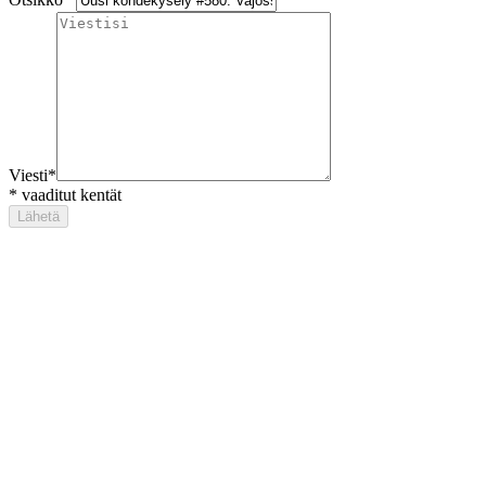
Viesti
*
*
vaaditut kentät