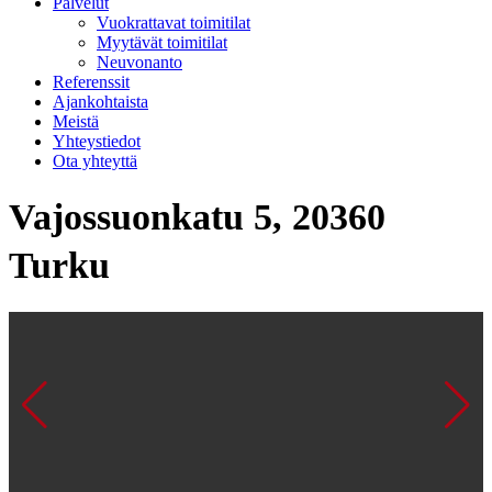
Palvelut
Vuokrattavat toimitilat
Myytävät toimitilat
Neuvonanto
Referenssit
Ajankohtaista
Meistä
Yhteystiedot
Ota yhteyttä
Vajossuonkatu 5, 20360
Turku