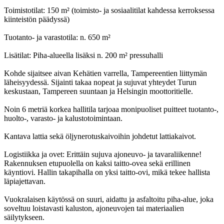
Toimistotilat: 150 m² (toimisto- ja sosiaalitilat kahdessa kerroksessa
kiinteistön päädyssä)
Tuotanto- ja varastotila: n. 650 m²
Lisätilat: Piha-alueella lisäksi n. 200 m² pressuhalli
Kohde sijaitsee aivan Kehätien varrella, Tampereentien liittymän
läheisyydessä. Sijainti takaa nopeat ja sujuvat yhteydet Turun
keskustaan, Tampereen suuntaan ja Helsingin moottoritielle.
Noin 6 metriä korkea hallitila tarjoaa monipuoliset puitteet tuotanto-,
huolto-, varasto- ja kalustotoimintaan.
Kantava lattia sekä öljynerotuskaivoihin johdetut lattiakaivot.
Logistiikka ja ovet: Erittäin sujuva ajoneuvo- ja tavaraliikenne!
Rakennuksen etupuolella on kaksi taitto-ovea sekä erillinen
käyntiovi. Hallin takapihalla on yksi taitto-ovi, mikä tekee hallista
läpiajettavan.
Vuokralaisen käytössä on suuri, aidattu ja asfaltoitu piha-alue, joka
soveltuu loistavasti kaluston, ajoneuvojen tai materiaalien
säilytykseen.