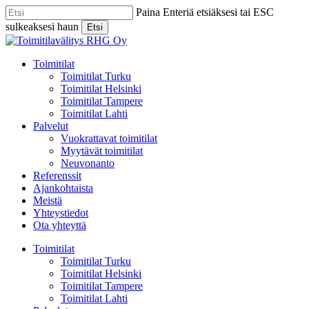
Skip
Paina Enteriä etsiäksesi tai ESC
to
sulkeaksesi haun
Etsi
main
Close
content
Search
Menu
Toimitilat
Toimitilat Turku
Toimitilat Helsinki
Toimitilat Tampere
Toimitilat Lahti
Palvelut
Vuokrattavat toimitilat
Myytävät toimitilat
Neuvonanto
Referenssit
Ajankohtaista
Meistä
Yhteystiedot
Ota yhteyttä
Toimitilat
Toimitilat Turku
Toimitilat Helsinki
Toimitilat Tampere
Toimitilat Lahti