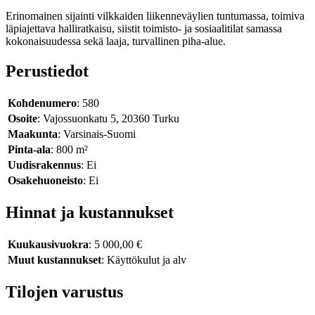
Erinomainen sijainti vilkkaiden liikenneväylien tuntumassa, toimiva
läpiajettava halliratkaisu, siistit toimisto- ja sosiaalitilat samassa
kokonaisuudessa sekä laaja, turvallinen piha-alue.
Perustiedot
Kohdenumero
: 580
Osoite
: Vajossuonkatu 5, 20360 Turku
Maakunta
: Varsinais-Suomi
Pinta-ala
: 800 m²
Uudisrakennus
: Ei
Osakehuoneisto
: Ei
Hinnat ja kustannukset
Kuukausivuokra
: 5 000,00 €
Muut kustannukset
: Käyttökulut ja alv
Tilojen varustus