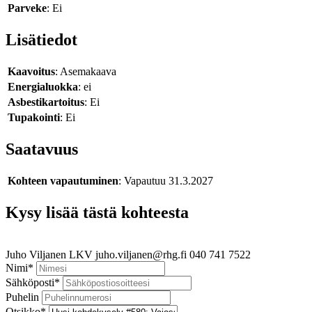
Parveke
: Ei
Lisätiedot
Kaavoitus
: Asemakaava
Energialuokka
: ei
Asbestikartoitus
: Ei
Tupakointi
: Ei
Saatavuus
Kohteen vapautuminen
: Vapautuu 31.3.2027
Kysy lisää tästä kohteesta
Juho Viljanen
LKV
juho.viljanen@rhg.fi
040 741 7522
Nimi
*
Sähköposti
*
Puhelin
Otsikko
*