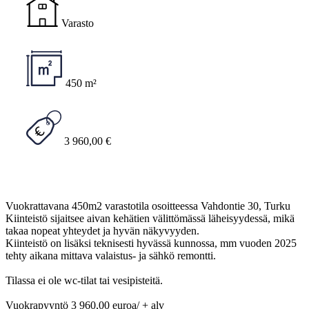
Varasto
450 m²
3 960,00 €
Vuokrattavana 450m2 varastotila osoitteessa Vahdontie 30, Turku
Kiinteistö sijaitsee aivan kehätien välittömässä läheisyydessä, mikä
takaa nopeat yhteydet ja hyvän näkyvyyden.
Kiinteistö on lisäksi teknisesti hyvässä kunnossa, mm vuoden 2025
tehty aikana mittava valaistus- ja sähkö remontti.
Tilassa ei ole wc-tilat tai vesipisteitä.
Vuokrapyyntö 3 960,00 euroa/ + alv