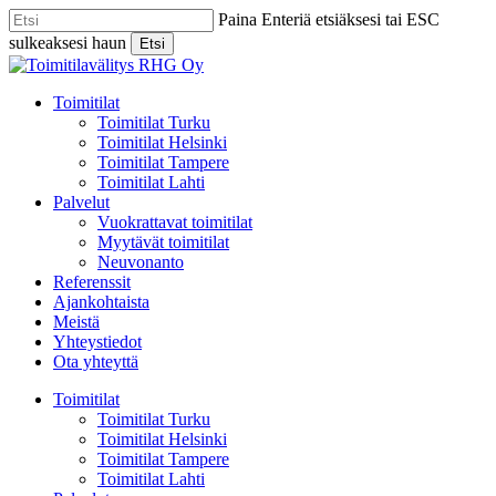
Skip
Paina Enteriä etsiäksesi tai ESC
to
sulkeaksesi haun
Etsi
main
Close
content
Search
Menu
Toimitilat
Toimitilat Turku
Toimitilat Helsinki
Toimitilat Tampere
Toimitilat Lahti
Palvelut
Vuokrattavat toimitilat
Myytävät toimitilat
Neuvonanto
Referenssit
Ajankohtaista
Meistä
Yhteystiedot
Ota yhteyttä
Toimitilat
Toimitilat Turku
Toimitilat Helsinki
Toimitilat Tampere
Toimitilat Lahti