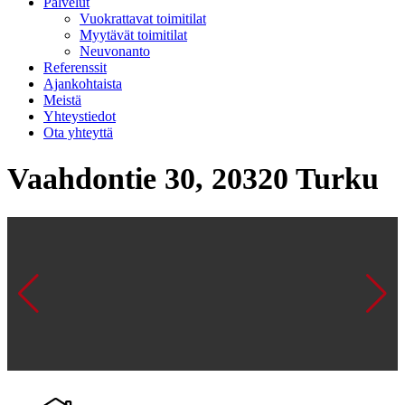
Palvelut
Vuokrattavat toimitilat
Myytävät toimitilat
Neuvonanto
Referenssit
Ajankohtaista
Meistä
Yhteystiedot
Ota yhteyttä
Vaahdontie 30, 20320 Turku