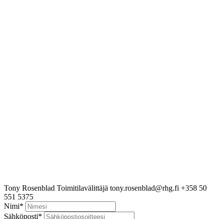
Tony Rosenblad
Toimitilavälittäjä
tony.rosenblad@rhg.fi
+358 50
551 5375
Nimi
*
Sähköposti
*