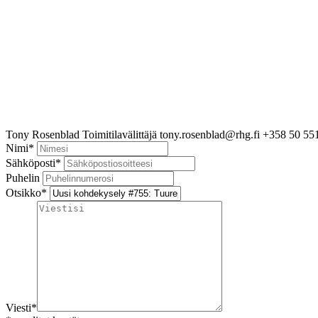
Tony Rosenblad
Toimitilavälittäjä
tony.rosenblad@rhg.fi
+358 50 55
Nimi
*
Sähköposti
*
Puhelin
Otsikko
*
Viesti
*