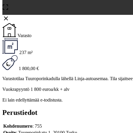
Varasto
237 m²
1 800,00 €
Varastotilaa Tuuroporinkadulla lähellä Linja-autoasemaa. Tila sijaitsee 
Vuokrapyyntö 1 800 euroa/kk + alv
Ei lain edellyttämää e-todistusta.
Perustiedot
Kohdenumero
: 755
Osoite
: Tuureporinkatu 1, 20100 Turku