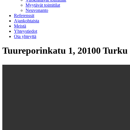
Myytävät toimitilat
Neuvonanto
Referenssit
Ajankohtaista
Meistä
Yhteystiedot
Ota yhteyttä
Tuureporinkatu 1, 20100 Turku