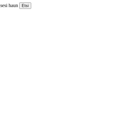
ksesi haun
Etsi