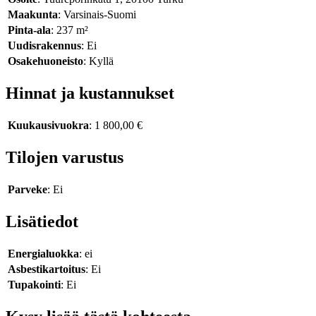
Maakunta
: Varsinais-Suomi
Pinta-ala
: 237 m²
Uudisrakennus
: Ei
Osakehuoneisto
: Kyllä
Hinnat ja kustannukset
Kuukausivuokra
: 1 800,00 €
Tilojen varustus
Parveke
: Ei
Lisätiedot
Energialuokka
: ei
Asbestikartoitus
: Ei
Tupakointi
: Ei