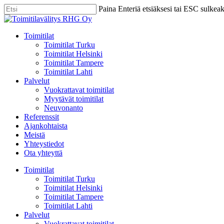
Skip
Paina Enteriä etsiäksesi tai ESC sulkea
to
Close
main
Search
content
Menu
Toimitilat
Toimitilat Turku
Toimitilat Helsinki
Toimitilat Tampere
Toimitilat Lahti
Palvelut
Vuokrattavat toimitilat
Myytävät toimitilat
Neuvonanto
Referenssit
Ajankohtaista
Meistä
Yhteystiedot
Ota yhteyttä
Toimitilat
Toimitilat Turku
Toimitilat Helsinki
Toimitilat Tampere
Toimitilat Lahti
Palvelut
Vuokrattavat toimitilat