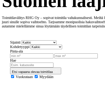
Suomen laaji
Toimitilavälitys RHG Oy – sopivat toimitila valtakunnalisesti. Meiltä
juuri sinulle sopiva vaihtoehto. Tarjoamme monipuolisia hakuvaihtoehtoj
autamme mielellämme sinua löytämään täydellisen toimitilan tarpeisiis
Sijainti
Kohdetyyppi
Pinta-ala
Hae
Etsi vapaana olevaa toimitilaa
Vuokrataan
Myydään