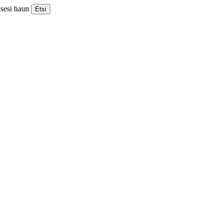
ksesi haun
Etsi