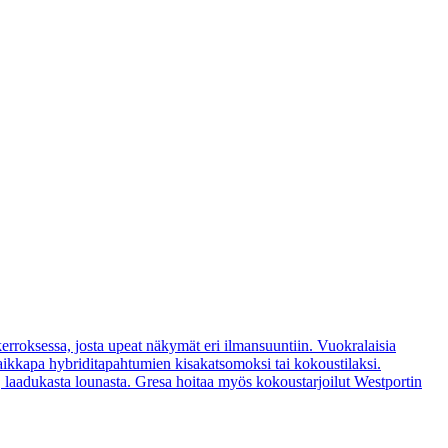
erroksessa, josta upeat näkymät eri ilmansuuntiin. Vuokralaisia
vaikkapa hybriditapahtumien kisakatsomoksi tai kokoustilaksi.
a, laadukasta lounasta. Gresa hoitaa myös kokoustarjoilut Westportin