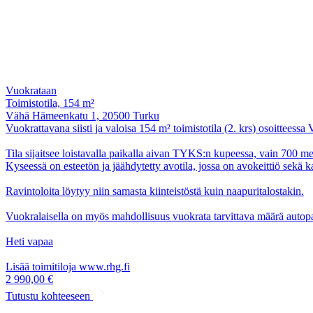
Vuokrataan
Toimistotila, 154 m²
Vähä Hämeenkatu 1, 20500 Turku
Vuokrattavana siisti ja valoisa 154 m² toimistotila (2. krs) osoittees
Tila sijaitsee loistavalla paikalla aivan TYKS:n kupeessa, vain 700 m
Kyseessä on esteetön ja jäähdytetty avotila, jossa on avokeittiö sekä k
Ravintoloita löytyy niin samasta kiinteistöstä kuin naapuritalostakin.
Vuokralaisella on myös mahdollisuus vuokrata tarvittava määrä autop
Heti vapaa
Lisää toimitiloja www.rhg.fi
2 990,00 €
Tutustu kohteeseen