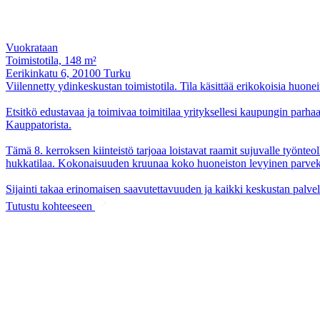
Vuokrataan
Toimistotila, 148 m²
Eerikinkatu 6, 20100 Turku
Viilennetty ydinkeskustan toimistotila. Tila käsittää erikokoisia huone
Etsitkö edustavaa ja toimivaa toimitilaa yrityksellesi kaupungin parh
Kauppatorista.
Tämä 8. kerroksen kiinteistö tarjoaa loistavat raamit sujuvalle työnteo
hukkatilaa. Kokonaisuuden kruunaa koko huoneiston levyinen parveke
Sijainti takaa erinomaisen saavutettavuuden ja kaikki keskustan palvel
Tutustu kohteeseen