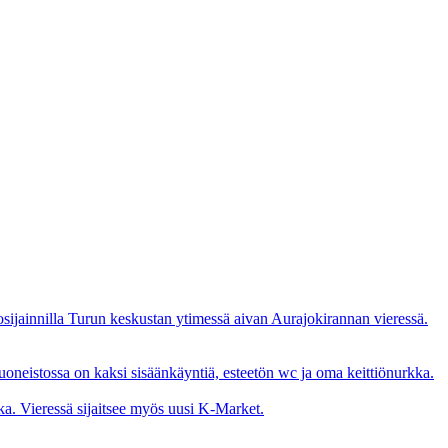
sijainnilla Turun keskustan ytimessä aivan Aurajokirannan vieressä.
neistossa on kaksi sisäänkäyntiä, esteetön wc ja oma keittiönurkka.
ka. Vieressä sijaitsee myös uusi K-Market.