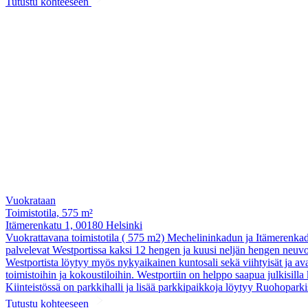
Tutustu kohteeseen
Vuokrataan
Toimistotila, 575 m²
Itämerenkatu 1, 00180 Helsinki
Vuokrattavana toimistotila ( 575 m2) Mechelininkadun ja Itämerenkadun
palvelevat Westportissa kaksi 12 hengen ja kuusi neljän hengen neuvot
Westportista löytyy myös nykyaikainen kuntosali sekä viihtyisät ja ava
toimistoihin ja kokoustiloihin. Westportiin on helppo saapua julkisilla 
Kiinteistössä on parkkihalli ja lisää parkkipaikkoja löytyy Ruohopa
Tutustu kohteeseen