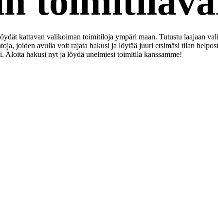
n toimitilav
 löydät kattavan valikoiman toimitiloja ympäri maan. Tutustu laajaan v
a, joiden avulla voit rajata hakusi ja löytää juuri etsimäsi tilan helpos
i. Aloita hakusi nyt ja löydä unelmiesi toimitila kanssamme!