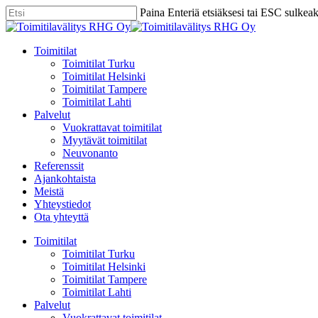
Skip
Paina Enteriä etsiäksesi tai ESC sulkea
to
Close
main
Search
content
Menu
Toimitilat
Toimitilat Turku
Toimitilat Helsinki
Toimitilat Tampere
Toimitilat Lahti
Palvelut
Vuokrattavat toimitilat
Myytävät toimitilat
Neuvonanto
Referenssit
Ajankohtaista
Meistä
Yhteystiedot
Ota yhteyttä
Toimitilat
Toimitilat Turku
Toimitilat Helsinki
Toimitilat Tampere
Toimitilat Lahti
Palvelut
Vuokrattavat toimitilat