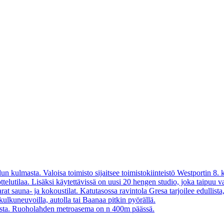
 kulmasta. Valoisa toimisto sijaitsee toimistokiinteistö Westportin 8. k
telutilaa. Lisäksi käytettävissä on uusi 20 hengen studio, joka taipuu 
rat sauna- ja kokoustilat. Katutasossa ravintola Gresa tarjoilee edullist
kulkuneuvoilla, autolla tai Baanaa pitkin pyörällä.
rkista. Ruoholahden metroasema on n 400m päässä.