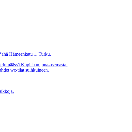
sa Vähä Hämeenkatu 1, Turku.
etrin päässä Kupittaan juna-asemasta.
ahdet wc-tilat suihkuineen.
aikkoja.