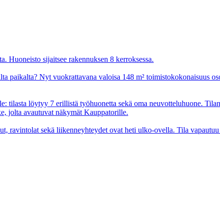
ita. Huoneisto sijaitsee rakennuksen 8 kerroksessa.
aalta paikalta? Nyt vuokrattavana valoisa 148 m² toimistokokonaisuus os
lle: tilasta löytyy 7 erillistä työhuonetta sekä oma neuvotteluhuone. Til
, jolta avautuvat näkymät Kauppatorille.
ut, ravintolat sekä liikenneyhteydet ovat heti ulko-ovella. Tila vapautu