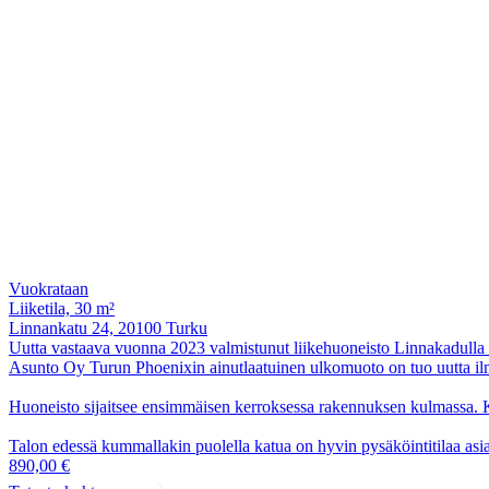
Vuokrataan
Liiketila, 30 m²
Linnankatu 24, 20100 Turku
Uutta vastaava vuonna 2023 valmistunut liikehuoneisto Linnakadulla 
Asunto Oy Turun Phoenixin ainutlaatuinen ulkomuoto on tuo uutta i
Huoneisto sijaitsee ensimmäisen kerroksessa rakennuksen kulmassa. K
Talon edessä kummallakin puolella katua on hyvin pysäköintitilaa asia
890,00 €