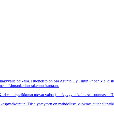
näkyvällä paikalla. Huoneisto on osa Asunto Oy Turun Phoenixiä loisto
lmettä Linnankadun rakennuskantaan.
orkeat näyteikkunat tuovat valoa ja näkyvyyttä kolmesta suunnasta. Huo
kaspysäköintiin. Tilan yhteyteen on mahdollista vuokrata autohallipaik