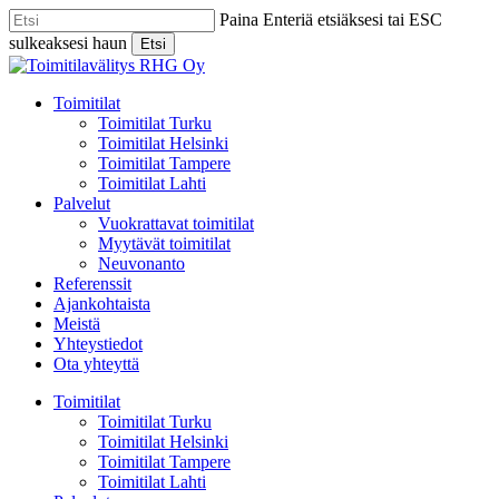
Skip
Paina Enteriä etsiäksesi tai ESC
to
sulkeaksesi haun
Etsi
main
Close
content
Search
Menu
Toimitilat
Toimitilat Turku
Toimitilat Helsinki
Toimitilat Tampere
Toimitilat Lahti
Palvelut
Vuokrattavat toimitilat
Myytävät toimitilat
Neuvonanto
Referenssit
Ajankohtaista
Meistä
Yhteystiedot
Ota yhteyttä
Toimitilat
Toimitilat Turku
Toimitilat Helsinki
Toimitilat Tampere
Toimitilat Lahti