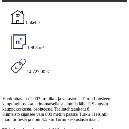
Liiketila
1 903 m²
14 727,00 €
Vuokrattavana 1 903 m² liike- ja varastotila Turun Lausteen
kaupunginosassa, erinomaisella sijainnilla lähellä Skanssin
kauppakeskusta, osoitteessa Taalintehtaankatu 8.
Kiinteistö sijaitsee vain 800 metrin päässä Turku–Helsinki-
moottoritiestä ja noin 3,5 km Turun keskustasta itään.