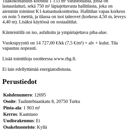
Tilakokonaisuus koostuu 1 153 m² varastotilasta, jossa on
lastauslaituri, sekä 750 m² läpiajettavasta hallitilasta, joka on
aiemmin toiminut K1-katsastuskonttorina. Hallitilan vapaa korkeus
on noin 5 metriä, ja tilassa on isot taiteovet (korkeus 4,50 m, leveys
4,40 m). Lisäksi käytössä on sosiaalitilat.
Kiinteistöllä on iso, asfaltoitu ja ympäriajettava piha-alue.
Vuokrapyyntö on 14 727,00 €/kk (7,5 €/m²) + alv + kulut. Tila
vapautuu nopeasti.
Lisää toimitiloja osoitteessa www.rhg.fi.
Ei lain edellyttämää energiatodistusta.
Perustiedot
Kohdenumero
: 12695
Osoite
: Taalintehtaankatu 8, 20750 Turku
Pinta-ala
: 1 903 m²
Kerros
: Kaatutaso
Uudisrakennus
: Ei
Osakehuoneisto
: Kyllä