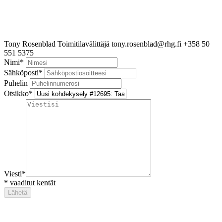
Tony Rosenblad
Toimitilavälittäjä
tony.rosenblad@rhg.fi
+358 50
551 5375
Nimi
*
Sähköposti
*
Puhelin
Otsikko
*
Viesti
*
*
vaaditut kentät