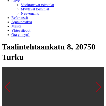
Palvelut
Vuokrattavat toimitilat
Myytävät toimitilat
Neuvonanto
Referenssit
Ajankohtaista
Meistä
Yhteystiedot
Ota yhteyttä
Taalintehtaankatu 8, 20750
Turku