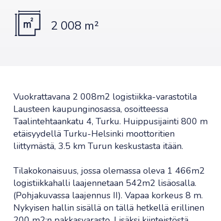
2 008 m²
Vuokrattavana 2 008m2 logistiikka-varastotila
Lausteen kaupunginosassa, osoitteessa
Taalintehtaankatu 4, Turku. Huippusijainti 800 m
etäisyydellä Turku-Helsinki moottoritien
liittymästä, 3.5 km Turun keskustasta itään.
Tilakokonaisuus, jossa olemassa oleva 1 466m2
logistiikkahalli laajennetaan 542m2 lisäosalla.
(Pohjakuvassa laajennus II). Vapaa korkeus 8 m.
Nykyisen hallin sisällä on tällä hetkellä erillinen
200 m2:n pakkasvarasto. Lisäksi kiinteistöstä