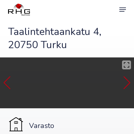
Skip
Menu
to
main
content
Taalintehtaankatu 4,
20750 Turku
Varasto