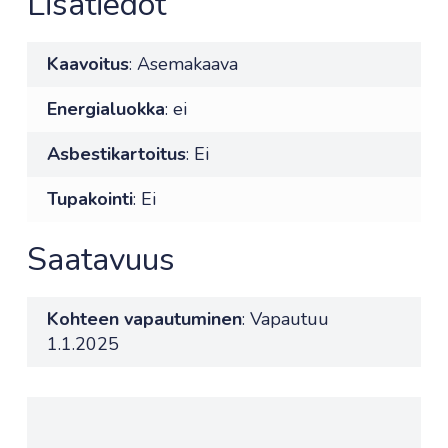
Lisätiedot
Kaavoitus
: Asemakaava
Energialuokka
: ei
Asbestikartoitus
: Ei
Tupakointi
: Ei
Saatavuus
Kohteen vapautuminen
: Vapautuu
1.1.2025