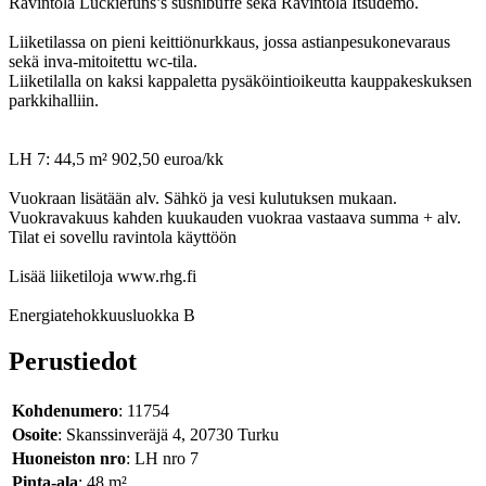
Ravintola Luckiefuns’s sushibuffe sekä Ravintola Itsudemo.
Liiketilassa on pieni keittiönurkkaus, jossa astianpesukonevaraus
sekä inva-mitoitettu wc-tila.
Liiketilalla on kaksi kappaletta pysäköintioikeutta kauppakeskuksen
parkkihalliin.
LH 7: 44,5 m² 902,50 euroa/kk
Vuokraan lisätään alv. Sähkö ja vesi kulutuksen mukaan.
Vuokravakuus kahden kuukauden vuokraa vastaava summa + alv.
Tilat ei sovellu ravintola käyttöön
Lisää liiketiloja www.rhg.fi
Energiatehokkuusluokka B
Perustiedot
Kohdenumero
: 11754
Osoite
: Skanssinveräjä 4, 20730 Turku
Huoneiston nro
: LH nro 7
Pinta-ala
: 48 m²