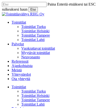
Skip
Paina Enteriä etsiäksesi tai ESC
to
sulkeaksesi haun
Etsi
main
Close
content
Search
Menu
Toimitilat
Toimitilat Turku
Toimitilat Helsinki
Toimitilat Tampere
Toimitilat Lahti
Palvelut
Vuokrattavat toimitilat
Myytävät toimitilat
Neuvonanto
Referenssit
Ajankohtaista
Meistä
Yhteystiedot
Ota yhteyttä
Toimitilat
Toimitilat Turku
Toimitilat Helsinki
Toimitilat Tampere
Toimitilat Lahti