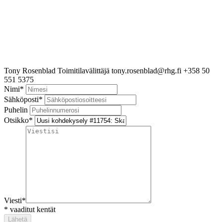
Tony Rosenblad
Toimitilavälittäjä
tony.rosenblad@rhg.fi
+358 50
551 5375
Nimi
*
Sähköposti
*
Puhelin
Otsikko
*
Viesti
*
*
vaaditut kentät