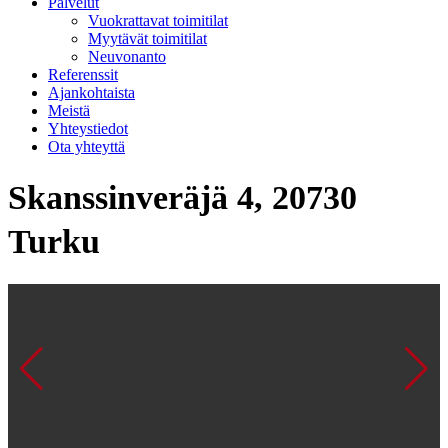
Palvelut
Vuokrattavat toimitilat
Myytävät toimitilat
Neuvonanto
Referenssit
Ajankohtaista
Meistä
Yhteystiedot
Ota yhteyttä
Skanssinveräjä 4, 20730
Turku