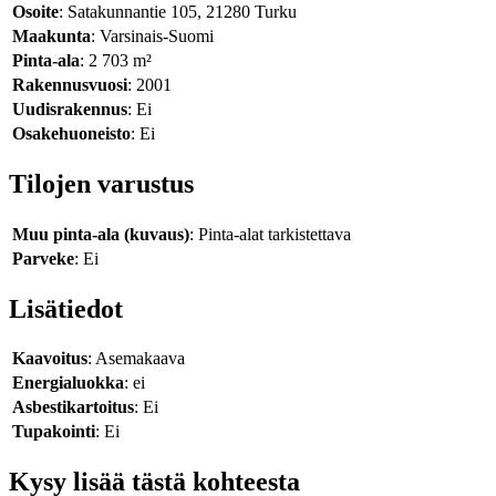
Osoite
: Satakunnantie 105, 21280 Turku
Maakunta
: Varsinais-Suomi
Pinta-ala
: 2 703 m²
Rakennusvuosi
: 2001
Uudisrakennus
: Ei
Osakehuoneisto
: Ei
Tilojen varustus
Muu pinta-ala (kuvaus)
: Pinta-alat tarkistettava
Parveke
: Ei
Lisätiedot
Kaavoitus
: Asemakaava
Energialuokka
: ei
Asbestikartoitus
: Ei
Tupakointi
: Ei
Kysy lisää tästä kohteesta