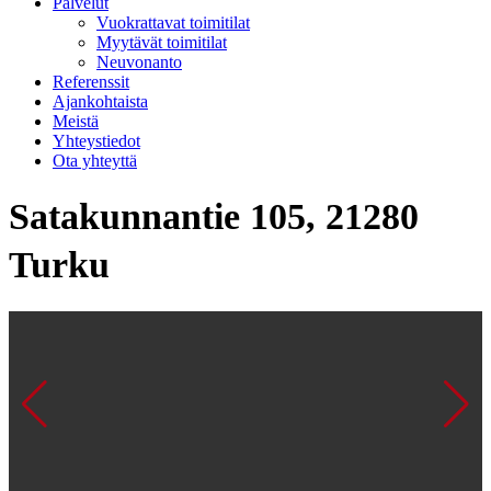
Palvelut
Vuokrattavat toimitilat
Myytävät toimitilat
Neuvonanto
Referenssit
Ajankohtaista
Meistä
Yhteystiedot
Ota yhteyttä
Satakunnantie 105, 21280
Turku