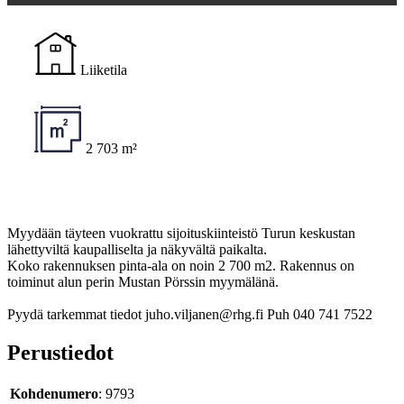
Liiketila
2 703 m²
Myydään täyteen vuokrattu sijoituskiinteistö Turun keskustan
lähettyviltä kaupalliselta ja näkyvältä paikalta.
Koko rakennuksen pinta-ala on noin 2 700 m2. Rakennus on
toiminut alun perin Mustan Pörssin myymälänä.
Pyydä tarkemmat tiedot juho.viljanen@rhg.fi Puh 040 741 7522
Perustiedot
Kohdenumero
: 9793