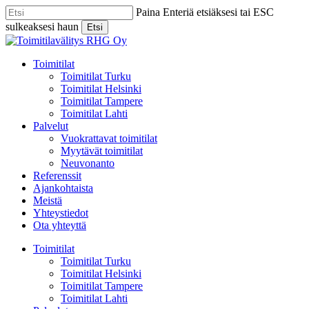
Skip
Paina Enteriä etsiäksesi tai ESC
to
sulkeaksesi haun
Etsi
main
Close
content
Search
Menu
Toimitilat
Toimitilat Turku
Toimitilat Helsinki
Toimitilat Tampere
Toimitilat Lahti
Palvelut
Vuokrattavat toimitilat
Myytävät toimitilat
Neuvonanto
Referenssit
Ajankohtaista
Meistä
Yhteystiedot
Ota yhteyttä
Toimitilat
Toimitilat Turku
Toimitilat Helsinki
Toimitilat Tampere
Toimitilat Lahti