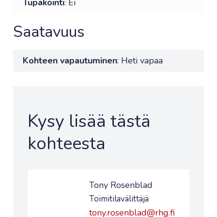
Tupakointi
: Ei
Saatavuus
Kohteen vapautuminen
: Heti vapaa
Kysy lisää tästä
kohteesta
Tony Rosenblad
Toimitilavälittäjä
tony.rosenblad@rhg.fi