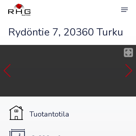
Skip
Menu
to
main
content
Rydöntie 7, 20360 Turku
Tuotantotila