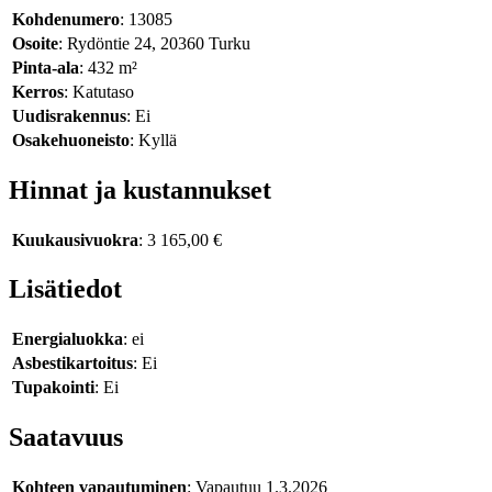
Kohdenumero
: 13085
Osoite
: Rydöntie 24, 20360 Turku
Pinta-ala
: 432 m²
Kerros
: Katutaso
Uudisrakennus
: Ei
Osakehuoneisto
: Kyllä
Hinnat ja kustannukset
Kuukausivuokra
: 3 165,00 €
Lisätiedot
Energialuokka
: ei
Asbestikartoitus
: Ei
Tupakointi
: Ei
Saatavuus
Kohteen vapautuminen
: Vapautuu 1.3.2026