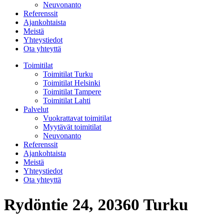
Neuvonanto
Referenssit
Ajankohtaista
Meistä
Yhteystiedot
Ota yhteyttä
Toimitilat
Toimitilat Turku
Toimitilat Helsinki
Toimitilat Tampere
Toimitilat Lahti
Palvelut
Vuokrattavat toimitilat
Myytävät toimitilat
Neuvonanto
Referenssit
Ajankohtaista
Meistä
Yhteystiedot
Ota yhteyttä
Rydöntie 24, 20360 Turku