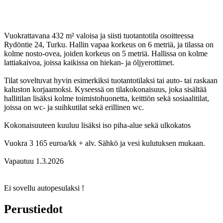
Vuokrattavana 432 m² valoisa ja siisti tuotantotila osoitteessa
Rydöntie 24, Turku. Hallin vapaa korkeus on 6 metriä, ja tilassa on
kolme nosto-ovea, joiden korkeus on 5 metriä. Hallissa on kolme
lattiakaivoa, joissa kaikissa on hiekan- ja öljyerottimet.
Tilat soveltuvat hyvin esimerkiksi tuotantotilaksi tai auto- tai raskaan
kaluston korjaamoksi. Kyseessä on tilakokonaisuus, joka sisältää
hallitilan lisäksi kolme toimistohuonetta, keittiön sekä sosiaalitilat,
joissa on wc- ja suihkutilat sekä erillinen wc.
Kokonaisuuteen kuuluu lisäksi iso piha-alue sekä ulkokatos
Vuokra 3 165 euroa/kk + alv. Sähkö ja vesi kulutuksen mukaan.
Vapautuu 1.3.2026
Ei sovellu autopesulaksi !
Perustiedot