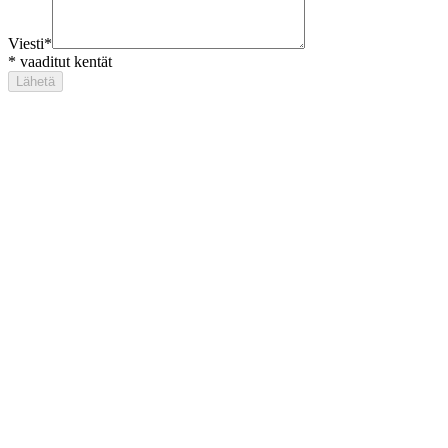
Viesti
*
*
vaaditut kentät