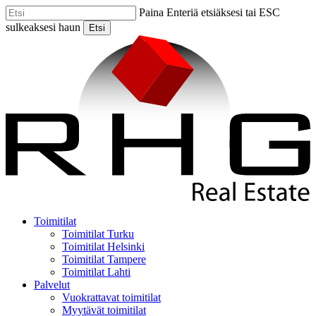
Skip
Paina Enteriä etsiäksesi tai ESC
to
sulkeaksesi haun
Etsi
main
Close
content
Search
Menu
Toimitilat
Toimitilat Turku
Toimitilat Helsinki
Toimitilat Tampere
Toimitilat Lahti
Palvelut
Vuokrattavat toimitilat
Myytävät toimitilat