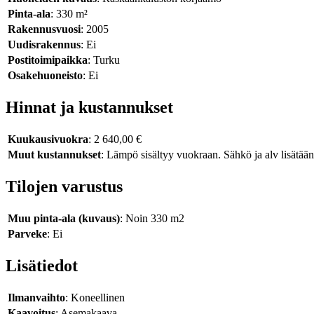
Pinta-ala
: 330 m²
Rakennusvuosi
: 2005
Uudisrakennus
: Ei
Postitoimipaikka
: Turku
Osakehuoneisto
: Ei
Hinnat ja kustannukset
Kuukausivuokra
: 2 640,00 €
Muut kustannukset
: Lämpö sisältyy vuokraan. Sähkö ja alv lisätää
Tilojen varustus
Muu pinta-ala (kuvaus)
: Noin 330 m2
Parveke
: Ei
Lisätiedot
Ilmanvaihto
: Koneellinen
Kaavoitus
: Asemakaava