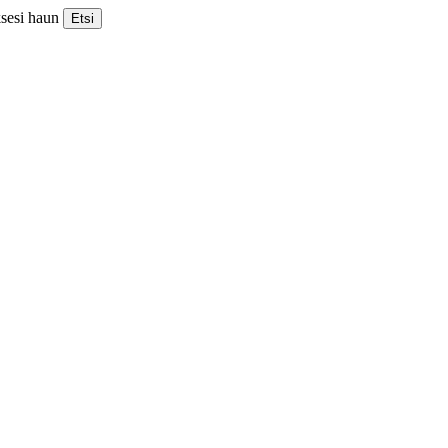
ksesi haun
Etsi