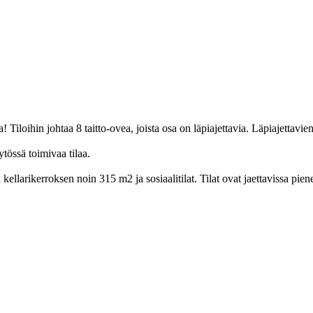
iloihin johtaa 8 taitto-ovea, joista osa on läpiajettavia. Läpiajettavie
tössä toimivaa tilaa.
kellarikerroksen noin 315 m2 ja sosiaalitilat. Tilat ovat jaettavissa p