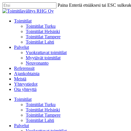
Skip
Paina Enteriä etsiäksesi tai ESC sulkea
to
Close
main
Search
content
Menu
Toimitilat
Toimitilat Turku
Toimitilat Helsinki
Toimitilat Tampere
Toimitilat Lahti
Palvelut
Vuokrattavat toimitilat
Myytävät toimitilat
Neuvonanto
Referenssit
Ajankohtaista
Meistä
Yhteystiedot
Ota yhteyttä
Toimitilat
Toimitilat Turku
Toimitilat Helsinki
Toimitilat Tampere
Toimitilat Lahti
Palvelut
Vuokrattavat toimitilat