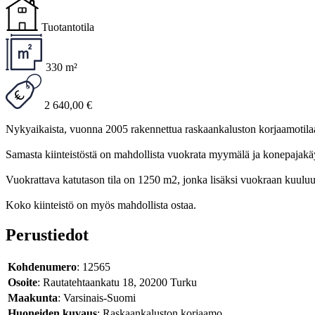
Tuotantotila
330 m²
2 640,00 €
Nykyaikaista, vuonna 2005 rakennettua raskaankaluston korjaamotilaa! T
Samasta kiinteistöstä on mahdollista vuokrata myymälä ja konepajakäy
Vuokrattava katutason tila on 1250 m2, jonka lisäksi vuokraan kuuluu 
Koko kiinteistö on myös mahdollista ostaa.
Perustiedot
Kohdenumero
: 12565
Osoite
: Rautatehtaankatu 18, 20200 Turku
Maakunta
: Varsinais-Suomi
Huoneiden kuvaus
: Raskaankaluston korjaamo