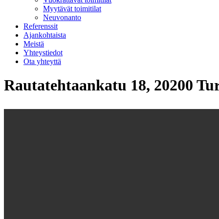
Myytävät toimitilat
Neuvonanto
Referenssit
Ajankohtaista
Meistä
Yhteystiedot
Ota yhteyttä
Rautatehtaankatu 18, 20200 Tu