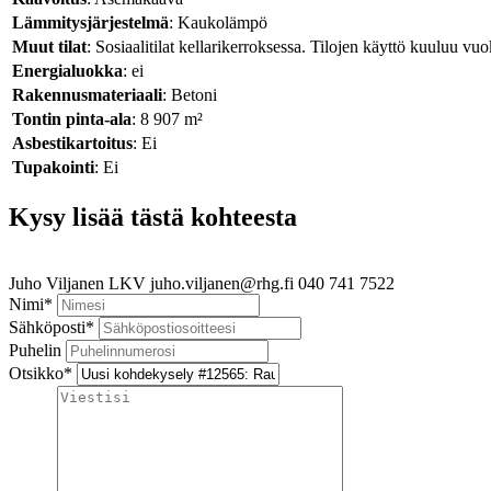
Lämmitysjärjestelmä
: Kaukolämpö
Muut tilat
: Sosiaalitilat kellarikerroksessa. Tilojen käyttö kuuluu vu
Energialuokka
: ei
Rakennusmateriaali
: Betoni
Tontin pinta-ala
: 8 907 m²
Asbestikartoitus
: Ei
Tupakointi
: Ei
Kysy lisää tästä kohteesta
Juho Viljanen
LKV
juho.viljanen@rhg.fi
040 741 7522
Nimi
*
Sähköposti
*
Puhelin
Otsikko
*