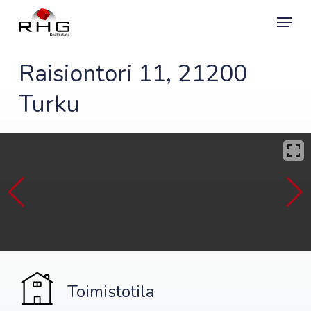
Skip
Menu
to
main
content
Raisiontori 11, 21200
Turku
Toimistotila