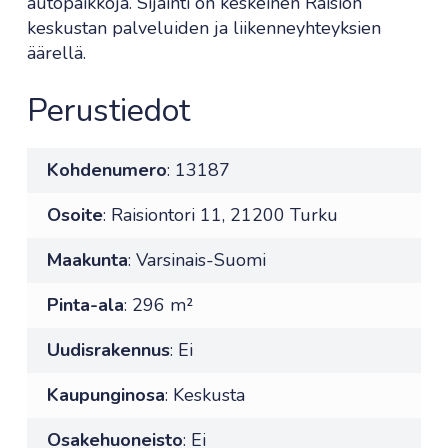
autopaikkoja. Sijainti on keskeinen Raision
keskustan palveluiden ja liikenneyhteyksien
äärellä.
Perustiedot
Kohdenumero
: 13187
Osoite
: Raisiontori 11, 21200 Turku
Maakunta
: Varsinais-Suomi
Pinta-ala
: 296 m²
Uudisrakennus
: Ei
Kaupunginosa
: Keskusta
Osakehuoneisto
: Ei