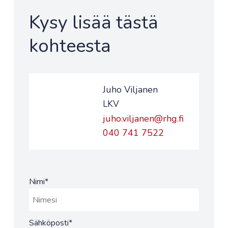
Kysy lisää tästä
kohteesta
Juho Viljanen
LKV
juho.viljanen@rhg.fi
040 741 7522
Nimi
*
Sähköposti
*