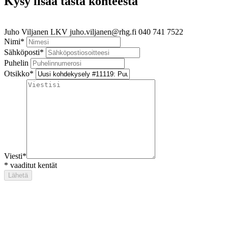
Kysy lisää tästä kohteesta
Juho Viljanen
LKV
juho.viljanen@rhg.fi
040 741 7522
Nimi
*
Sähköposti
*
Puhelin
Otsikko
*
Viesti
*
*
vaaditut kentät