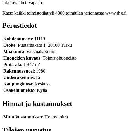
Tilat ovat heti vapaita.
Katso kaikki toimistotilat yli 4000 toimitilan tarjonnasta www.rhg.fi
Perustiedot
Kohdenumero
: 11119
Osoite
: Puutarhakatu 1, 20100 Turku
Maakunta
: Varsinais-Suomi
Huoneiden kuvaus
: Toimistohuoneisto
Pinta-ala
: 1 347 m²
Rakennusvuosi
: 1980
Uudisrakennus
: Ei
Kaupunginosa
: Keskusta
Osakehuoneisto
: Kyllä
Hinnat ja kustannukset
Muut kustannukset
: Hoitovuokra
Tilojen varustus