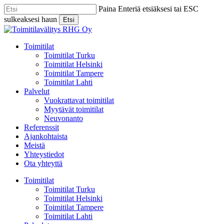
Skip
Paina Enteriä etsiäksesi tai ESC
to
sulkeaksesi haun
Etsi
main
Close
content
Search
Menu
Toimitilat
Toimitilat Turku
Toimitilat Helsinki
Toimitilat Tampere
Toimitilat Lahti
Palvelut
Vuokrattavat toimitilat
Myytävät toimitilat
Neuvonanto
Referenssit
Ajankohtaista
Meistä
Yhteystiedot
Ota yhteyttä
Toimitilat
Toimitilat Turku
Toimitilat Helsinki
Toimitilat Tampere
Toimitilat Lahti