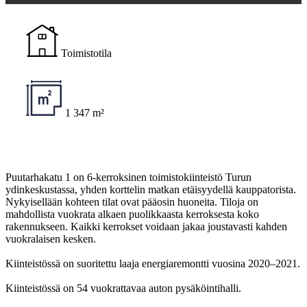
Toimistotila
1 347 m²
Puutarhakatu 1 on 6-kerroksinen toimistokiinteistö Turun
ydinkeskustassa, yhden korttelin matkan etäisyydellä kauppatorista.
Nykyisellään kohteen tilat ovat pääosin huoneita. Tiloja on
mahdollista vuokrata alkaen puolikkaasta kerroksesta koko
rakennukseen. Kaikki kerrokset voidaan jakaa joustavasti kahden
vuokralaisen kesken.
Kiinteistössä on suoritettu laaja energiaremontti vuosina 2020–2021.
Kiinteistössä on 54 vuokrattavaa auton pysäköintihalli.