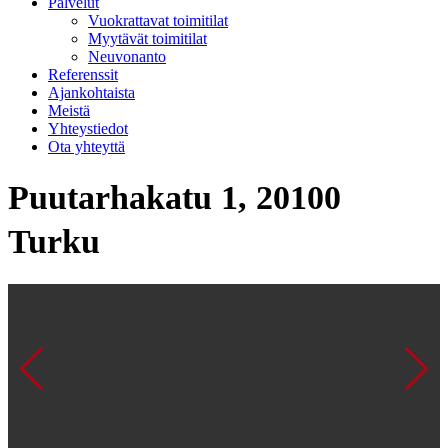
Palvelut
Vuokrattavat toimitilat
Myytävät toimitilat
Neuvonanto
Referenssit
Ajankohtaista
Meistä
Yhteystiedot
Ota yhteyttä
Puutarhakatu 1, 20100
Turku