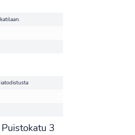
akatilaan.
iatodistusta
 Puistokatu 3