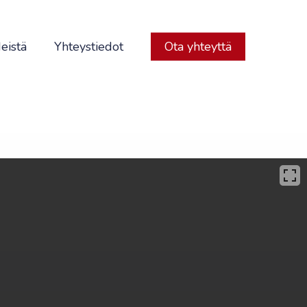
eistä
Yhteystiedot
Ota yhteyttä