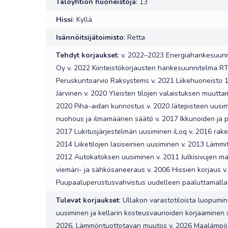
Taloyhtiön huoneistoja
: 13
Hissi
: Kyllä
Isännöitsijätoimisto
: Retta
Tehdyt korjaukset
: v. 2022–2023 Energiahankesuun
Oy v. 2022 Kiinteistökorjausten hankesuunnitelma R
Peruskuntoarvio Raksystems v. 2021 Liikehuoneisto 1
Järvinen v. 2020 Yleisten tilojen valaistuksen muutta
2020 Piha-aidan kunnostus v. 2020 Jätepisteen uusim
nuohous ja ilmamäärien säätö v. 2017 Ikkunoiden ja 
2017 Lukitusjärjestelmän uusiminen iLoq v. 2016 rak
2014 Liiketilojen lasiseinien uusiminen v. 2013 Lämmi
2012 Autokatoksen uusiminen v. 2011 Julkisivujen ma
viemäri- ja sähkösaneeraus v. 2006 Hissien korjaus v
Puupaaluperustusvahvistus uudelleen paaluttamalla 
Tulevat korjaukset
: Ullakon varastotiloista luopumi
uusiminen ja kellarin kosteusvaurioiden korjaaminen 
2026, Lämmöntuottotavan muutos v. 2026 Maalämpö 