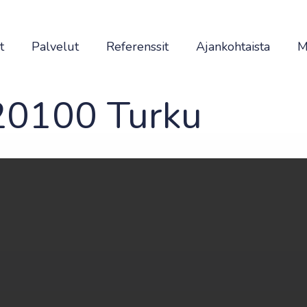
t
Palvelut
Referenssit
Ajankohtaista
M
 20100 Turku