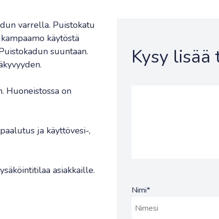
kadun varrella. Puistokatu
ri-kampaamo käytöstä
Kysy lisää
 Puistokadun suuntaan.
näkyvyyden.
en. Huoneistossa on
paalutus ja käyttövesi-,
äköintitilaa asiakkaille.
Nimi
*