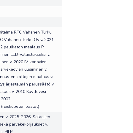
nitelma RTC Vahanen Turku
TC Vahanen Turku Oy v. 2021
2 peltikaton maalaus P.
minen LED-valaistukseksi v.
inen v. 2020 IV-kanavien
parvekeovien uusiminen v.
ennusten kattojen maalaus v.
tysjärjestelmän perussäätö v.
alaus v. 2010 Käyttövesi-,
. 2002
(ruiskubetonipaalut)
nen v. 2025–2026, Salaojien
sekä parvekekorjaukset v.
+ PILP