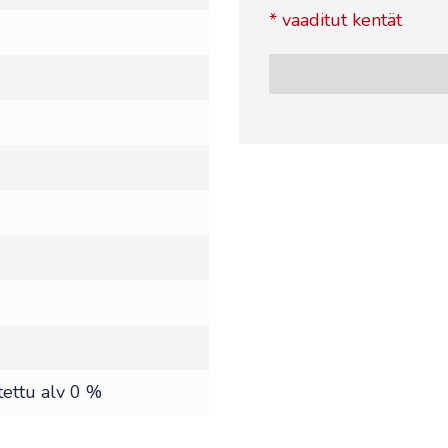
*
vaaditut kentät
itettu alv 0 %