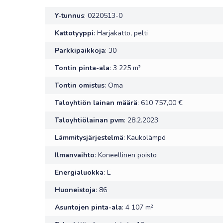
Y-tunnus
: 0220513-0
Kattotyyppi
: Harjakatto, pelti
Parkkipaikkoja
: 30
Tontin pinta-ala
: 3 225 m²
Tontin omistus
: Oma
Taloyhtiön lainan määrä
: 610 757,00 €
Taloyhtiölainan pvm
: 28.2.2023
Lämmitysjärjestelmä
: Kaukolämpö
Ilmanvaihto
: Koneellinen poisto
Energialuokka
: E
Huoneistoja
: 86
Asuntojen pinta-ala
: 4 107 m²