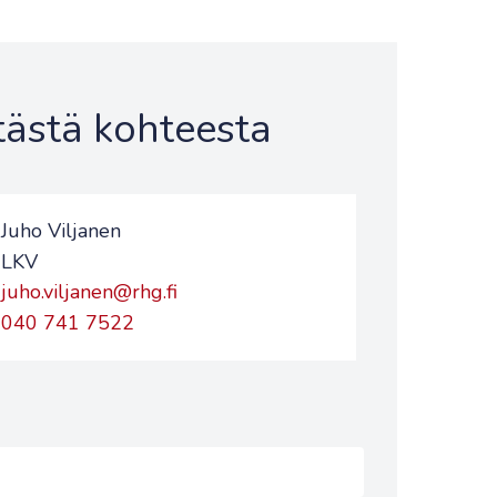
 tästä kohteesta
Juho Viljanen
LKV
juho.viljanen@rhg.fi
040 741 7522