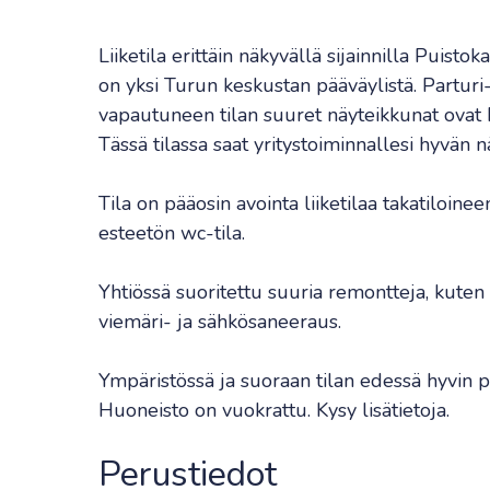
Liiketila erittäin näkyvällä sijainnilla Puisto
on yksi Turun keskustan pääväylistä. Partu
vapautuneen tilan suuret näyteikkunat ovat
Tässä tilassa saat yritystoiminnallesi hyvän 
Tila on pääosin avointa liiketilaa takatiloine
esteetön wc-tila.
Yhtiössä suoritettu suuria remontteja, kuten 
viemäri- ja sähkösaneeraus.
Ympäristössä ja suoraan tilan edessä hyvin pys
Huoneisto on vuokrattu. Kysy lisätietoja.
Perustiedot