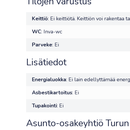
Tilojen varustus
Keittiö
: Ei keittiötä. Keittiön voi rakentaa t
WC
: Inva-wc
Parveke
: Ei
Lisätiedot
Energialuokka
: Ei lain edellyttämää energ
Asbestikartoitus
: Ei
Tupakointi
: Ei
Asunto-osakeyhtiö Turun