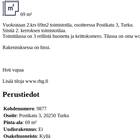
69 m²
Vuokrataan 2.krs 69m2 toimistotila, osoitteessa Postikatu 3, Turku.
Siistiä 2. kerroksen toimistotilaa.
Toimitilassa on 3 erillistä huonetta ja keittokomero. Tilassa on oma w
Rakennuksessa on hissi.
Heti vapaa
Lisää tiloja www.rhg.fi
Perustiedot
Kohdenumero
: 9877
Osoite
: Postikatu 3, 20250 Turku
Pinta-ala
: 69 m²
Uudisrakennus
: Ei
Osakehuoneisto
: Kyllä