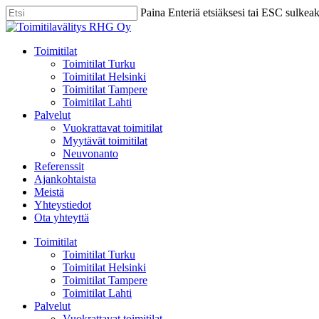
Skip
Paina Enteriä etsiäksesi tai ESC sulkea
to
Close
main
Search
content
Menu
Toimitilat
Toimitilat Turku
Toimitilat Helsinki
Toimitilat Tampere
Toimitilat Lahti
Palvelut
Vuokrattavat toimitilat
Myytävät toimitilat
Neuvonanto
Referenssit
Ajankohtaista
Meistä
Yhteystiedot
Ota yhteyttä
Toimitilat
Toimitilat Turku
Toimitilat Helsinki
Toimitilat Tampere
Toimitilat Lahti
Palvelut
Vuokrattavat toimitilat