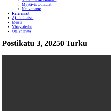
Myytävät toimitilat
Neuvonanto
Referenssit
Ajankohtaista
Meistä
Yhteystiedot
Ota yhteyttä
Postikatu 3, 20250 Turku