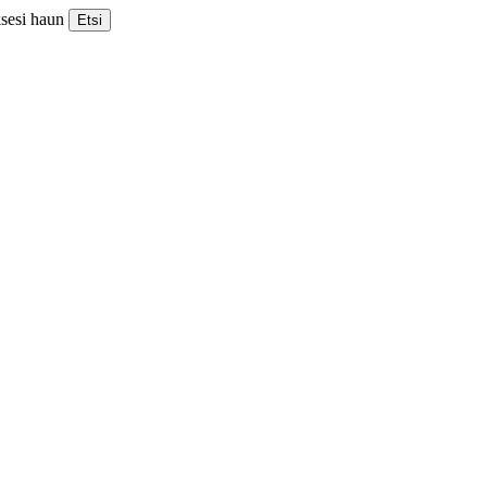
ksesi haun
Etsi