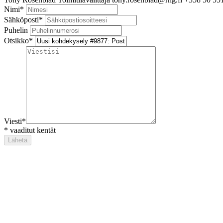
Nimi
*
Sähköposti
*
Puhelin
Otsikko
*
Viesti
*
*
vaaditut kentät