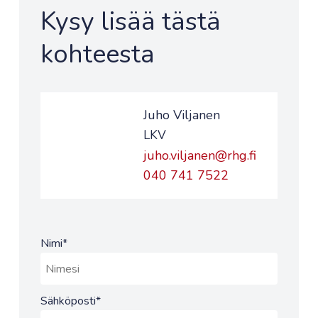
Kysy lisää tästä
kohteesta
Juho Viljanen
LKV
juho.viljanen@rhg.fi
040 741 7522
Nimi
*
Sähköposti
*