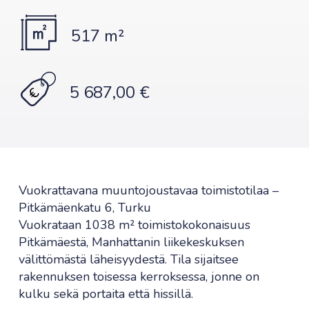
517 m²
5 687,00 €
Vuokrattavana muuntojoustavaa toimistotilaa –
Pitkämäenkatu 6, Turku
Vuokrataan 1038 m² toimistokokonaisuus
Pitkämäestä, Manhattanin liikekeskuksen
välittömästä läheisyydestä. Tila sijaitsee
rakennuksen toisessa kerroksessa, jonne on
kulku sekä portaita että hissillä.