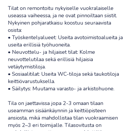
Tilat on remontoitu nykyiselle vuokralaiselle
useassa vaiheessa, ja ne ovat pinnoiltaan siistit.
Nykyinen pohjaratkaisu koostuu seuraavista
osista:
• Työskentelyalueet: Useita avotoimistoalueita ja
useita erillisiä työhuoneita.
• Neuvottelu- ja hiljaiset tilat: Kolme
neuvottelutilaa sekä erillisiä hiljaisia
vetäytymistiloja.
• Sosiaalitilat: Useita WC-tiloja sekä taukotiloja
keittiövarustuksella.
• Säilytys: Muutama varasto- ja arkistohuone.
Tila on jaettavissa jopa 2-3 omaan tilaan
useamman sisäänkäynnin ja keittiöpisteen
ansiosta, mikä mahdollistaa tilan vuokraamisen
myös 2–3 eri toimijalle. Tilasovitusta on