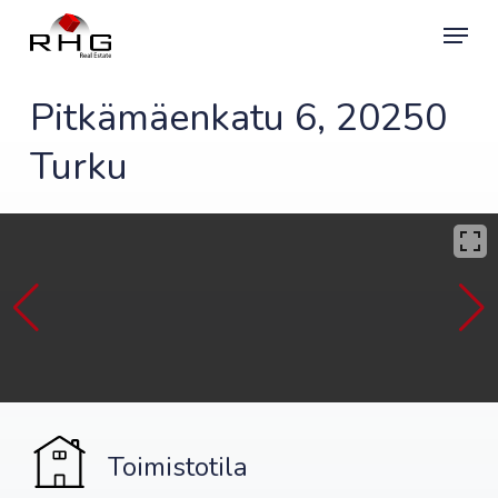
Skip
Menu
to
main
content
Pitkämäenkatu 6, 20250
Turku
Toimistotila