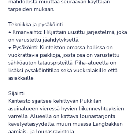
mahdollista muuttaa seuraavan käyttäjän
tarpeiden mukaan.
Tekniikka ja pysäköinti
• Ilmanvaihto: Hiljattain uusittu järjestelmä, joka
on varustettu jäähdytyksellä.
• Pysäköinti: Kiinteistön omassa hallissa on
vuokrattavia paikkoja, joista osa on varustettu
sähköauton latauspisteillä. Piha-alueella on
lisäksi pysäköintitilaa sekä vuokralaisille että
asiakkaille.
Sijainti
Kiinteistö sijaitsee kehittyvän Pukkilan
asuinalueen vieressä hyvien liikenneyhteyksien
varrella. Alueella on kattava lounastarjonta
kävelyetäisyydellä, muun muassa Langbakken
aamiais- ja lounasravintola.