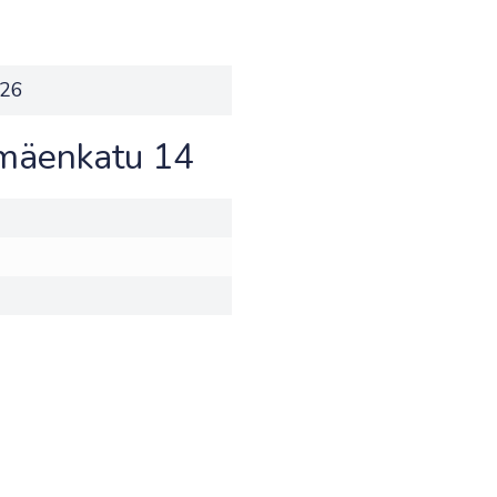
026
ämäenkatu 14