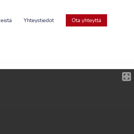
eistä
Yhteystiedot
Ota yhteyttä