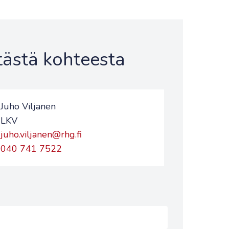
 tästä kohteesta
Juho Viljanen
LKV
juho.viljanen@rhg.fi
040 741 7522