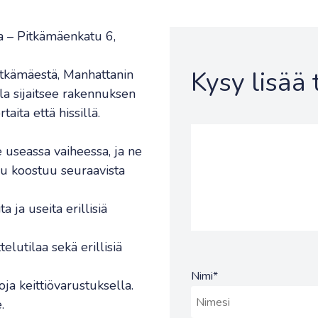
a – Pitkämäenkatu 6,
Kysy lisää
tkämäestä, Manhattanin
ila sijaitsee rakennuksen
aita että hissillä.
e useassa vaiheessa, ja ne
isu koostuu seuraavista
 ja useita erillisiä
elutilaa sekä erillisiä
Nimi
*
oja keittiövarustuksella.
.