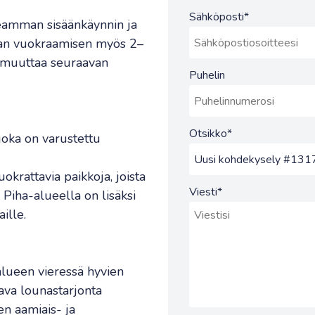
Sähköposti
*
seamman sisäänkäynnin ja
tilan vuokraamisen myös 2–
ta muuttaa seuraavan
Puhelin
Otsikko
*
 joka on varustettu
uokrattavia paikkoja, joista
Viesti
*
 Piha-alueella on lisäksi
ille.
nalueen vieressä hyvien
tava lounastarjonta
n aamiais- ja