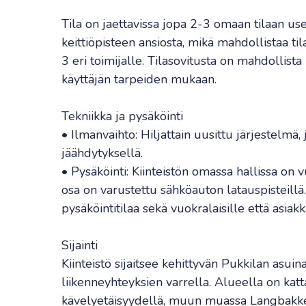
Tila on jaettavissa jopa 2-3 omaan tilaan u
keittiöpisteen ansiosta, mikä mahdollistaa 
3 eri toimijalle. Tilasovitusta on mahdollis
käyttäjän tarpeiden mukaan.
Tekniikka ja pysäköinti
• Ilmanvaihto: Hiljattain uusittu järjestelmä,
jäähdytyksellä.
• Pysäköinti: Kiinteistön omassa hallissa on v
osa on varustettu sähköauton latauspisteillä.
pysäköintitilaa sekä vuokralaisille että asiakka
Sijainti
Kiinteistö sijaitsee kehittyvän Pukkilan asui
liikenneyhteyksien varrella. Alueella on kat
kävelyetäisyydellä, muun muassa Langbakke