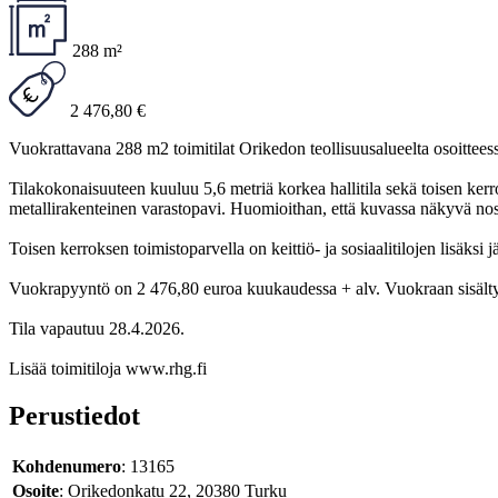
288 m²
2 476,80 €
Vuokrattavana 288 m2 toimitilat Orikedon teollisuusalueelta osoittee
Tilakokonaisuuteen kuuluu 5,6 metriä korkea hallitila sekä toisen kerr
metallirakenteinen varastopavi. Huomioithan, että kuvassa näkyvä nost
Toisen kerroksen toimistoparvella on keittiö- ja sosiaalitilojen lisäksi
Vuokrapyyntö on 2 476,80 euroa kuukaudessa + alv. Vuokraan sisältyy
Tila vapautuu 28.4.2026.
Lisää toimitiloja www.rhg.fi
Perustiedot
Kohdenumero
: 13165
Osoite
: Orikedonkatu 22, 20380 Turku