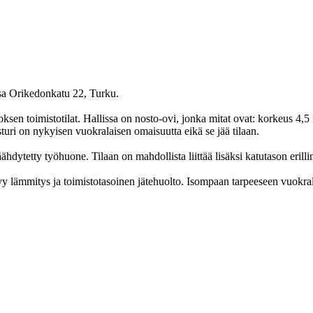
ssa Orikedonkatu 22, Turku.
oksen toimistotilat. Hallissa on nosto-ovi, jonka mitat ovat: korkeus 4,5
uri on nykyisen vuokralaisen omaisuutta eikä se jää tilaan.
 jäähdytetty työhuone. Tilaan on mahdollista liittää lisäksi katutason eri
 lämmitys ja toimistotasoinen jätehuolto. Isompaan tarpeeseen vuokra