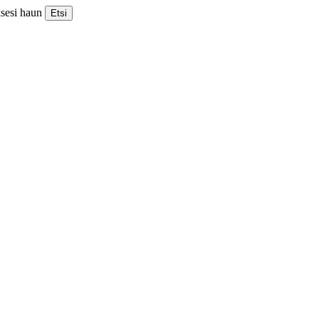
ksesi haun
Etsi