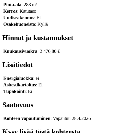
Pinta-ala
: 288 m²
Kerros
: Katutaso
Uudisrakennus
: Ei
Osakehuoneisto
: Kyllä
Hinnat ja kustannukset
Kuukausivuokra
: 2 476,80 €
Lisätiedot
Energialuokka
: ei
Asbestikartoitus
: Ei
Tupakointi
: Ei
Saatavuus
Kohteen vapautuminen
: Vapautuu 28.4.2026
Kysy lisää tästä kohteesta