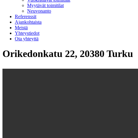
Myytävät toimitilat
Neuvonanto
Referenssit
Ajankohtaista
Meistä
Yhteystiedot
Ota yhteyttä
Orikedonkatu 22, 20380 Turku