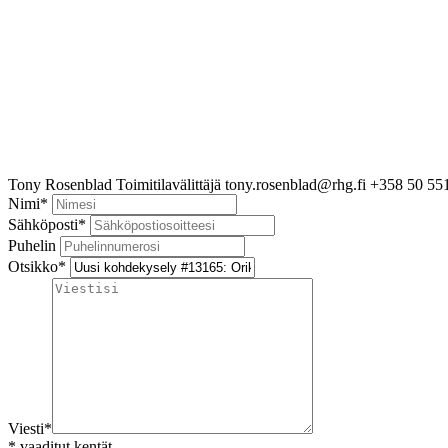
Tony Rosenblad
Toimitilavälittäjä
tony.rosenblad@rhg.fi
+358 50 55
Nimi
*
Sähköposti
*
Puhelin
Otsikko
*
Viesti
*
*
vaaditut kentät