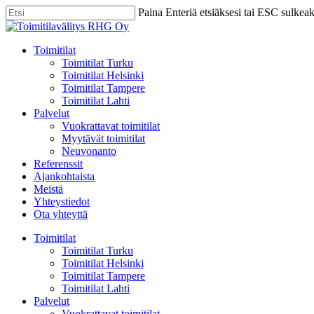
Skip
Paina Enteriä etsiäksesi tai ESC sulkea
to
Close
main
Search
content
Menu
Toimitilat
Toimitilat Turku
Toimitilat Helsinki
Toimitilat Tampere
Toimitilat Lahti
Palvelut
Vuokrattavat toimitilat
Myytävät toimitilat
Neuvonanto
Referenssit
Ajankohtaista
Meistä
Yhteystiedot
Ota yhteyttä
Toimitilat
Toimitilat Turku
Toimitilat Helsinki
Toimitilat Tampere
Toimitilat Lahti
Palvelut
Vuokrattavat toimitilat