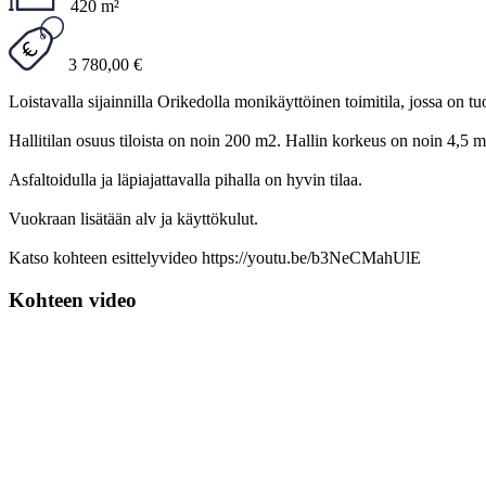
420 m²
3 780,00 €
Loistavalla sijainnilla Orikedolla monikäyttöinen toimitila, jossa on t
Hallitilan osuus tiloista on noin 200 m2. Hallin korkeus on noin 4,5 met
Asfaltoidulla ja läpiajattavalla pihalla on hyvin tilaa.
Vuokraan lisätään alv ja käyttökulut.
Katso kohteen esittelyvideo https://youtu.be/b3NeCMahUlE
Kohteen video