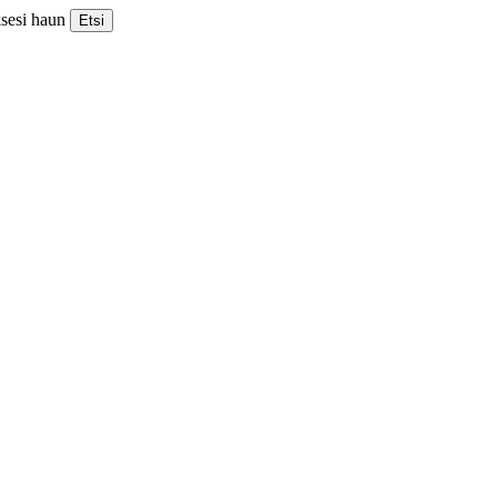
ksesi haun
Etsi