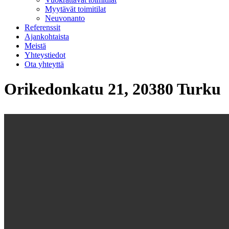
Myytävät toimitilat
Neuvonanto
Referenssit
Ajankohtaista
Meistä
Yhteystiedot
Ota yhteyttä
Orikedonkatu 21, 20380 Turku