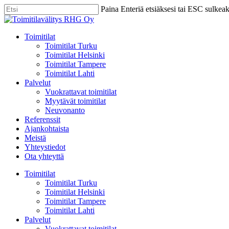
Skip
Paina Enteriä etsiäksesi tai ESC sulkea
to
Close
main
Search
content
Menu
Toimitilat
Toimitilat Turku
Toimitilat Helsinki
Toimitilat Tampere
Toimitilat Lahti
Palvelut
Vuokrattavat toimitilat
Myytävät toimitilat
Neuvonanto
Referenssit
Ajankohtaista
Meistä
Yhteystiedot
Ota yhteyttä
Toimitilat
Toimitilat Turku
Toimitilat Helsinki
Toimitilat Tampere
Toimitilat Lahti
Palvelut
Vuokrattavat toimitilat