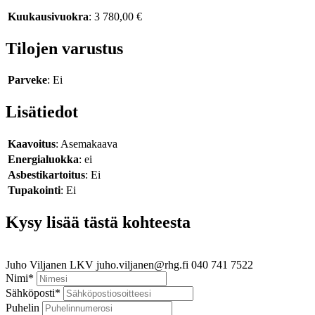
Kuukausivuokra
: 3 780,00 €
Tilojen varustus
Parveke
: Ei
Lisätiedot
Kaavoitus
: Asemakaava
Energialuokka
: ei
Asbestikartoitus
: Ei
Tupakointi
: Ei
Kysy lisää tästä kohteesta
Juho Viljanen
LKV
juho.viljanen@rhg.fi
040 741 7522
Nimi
*
Sähköposti
*
Puhelin