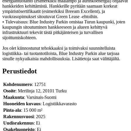
energiantuotanto (esimerkiksi maalämpö ja aurinkoenergia) ohjaavat
hankkeiden kehittämistä. Hankkeille pyritään saamaan korkeat
ympäristösertifikaatit (esimerkiksi Breeam Excellent), ja
vuokrasopimukset sitoutuvat Green Lease ‐ehtoihin.
• Tulevaisuus: Blue Industry Parkin omistaa Turun kaupunki, joten
kaupungin sitoutuminen hankkeeseen ja alueen kehittyvä
infrastruktuuri tekevät tästä pitkäjänteisen ja turvallisen
sijoittumiskohteen.
Jos olet kiinnostunut tehokkaaksi ja toimivaksi suunnitelluista
logistiikka- tai tuotantotiloista, Blue Industry Parkin alue tarjoaa
sinulle nykyaikaisia mahdollisuuksia. Lisätietoja saat välittäjältä.
Perustiedot
Kohdenumero
: 12751
Osoite
: Merilinja 12, 20101 Turku
Maakunta
: Varsinais-Suomi
Huoneiden kuvaus
: Logistiikkavarasto
Pinta-ala
: 15 000 m²
Rakennusvuosi
: 2025
Uudisrakennus
: Ei
Osakehuoneisto
: Ei