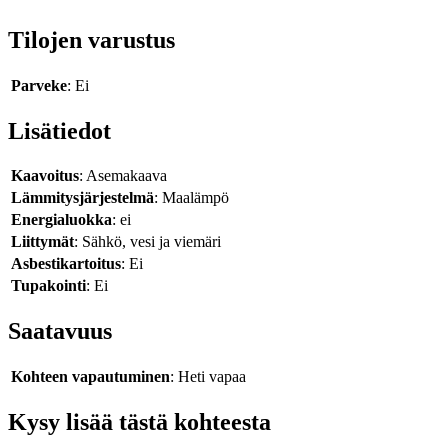
Tilojen varustus
Parveke
: Ei
Lisätiedot
Kaavoitus
: Asemakaava
Lämmitysjärjestelmä
: Maalämpö
Energialuokka
: ei
Liittymät
: Sähkö, vesi ja viemäri
Asbestikartoitus
: Ei
Tupakointi
: Ei
Saatavuus
Kohteen vapautuminen
: Heti vapaa
Kysy lisää tästä kohteesta