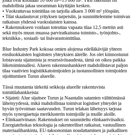
jotka ovat kooltaan 10 000 m²–15 000 m². Yksi rakennus on
mahdollista jakaa useamman käyttäjän kesken.
• Vuokrattavaa toimitilaa on tarjolla alkaen 3 000 m² ylöspäin.
• Tilat skaalautuvat yrityksen tarpeisiin, ja suunnittelemme toimivan
ratkaisun yhdessä vuokralaisten kanssa.
• Rakennukseen voidaan toteuttaa vapaata tilaa 12,5 metriin asti
sekä myös muun muassa parviratkaisuna toimisto-, työnjohto-,
tekniikka-, sosiaali- tai lisävarastointitilaa.
Blue Industry Park kokoaa omien alojensa edelläkävijät yhteen
ensiluokkaisten logististen yhteyksien äärelle. Jos olet kiinnostunut
loistavasta sijainnista ja resurssiviisaudesta, tämä on oikea paikka
liiketoiminnallesi. Alueen rakennushankkeet mahdollistavat paljon
tilaa vaativien logistiikkatoimijoiden ja tuotannollisten toimijoiden
sijoittumisen Turun alueelle.
Tässä muutamia tärkeitä seikkoja alueelle rakentuvista
toimitilahankkeista:
• Sijainti: Alue sijaitsee Turun ja Naantalin satamien välittömässä
läheisyydessä, mikä mahdollistaa toimivat logistiset yhteydet ja
hyvän työvoiman saatavuuden. Turun telakan läheisyys tarjoaa
myös synergiaetuja meriklusterin toimijoille ja muille aloille.
• Elinkaariviisaus: Rakennukset on suunniteltu elinkaariviisaiksi.
Energiatehokas teknologia ja rakenteelliset ratkaisut, vastuullinen
materiaalihankinta, EU‐taksonomian noudattaminen ja paikallinen