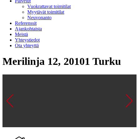
Palvelut
Vuokrattavat toimitilat
Myytävät toimitilat
Neuvonanto
Referenssit
Ajankohtaista
Meistä
Yhteystiedot
Ota yhteyttä
Merilinja 12, 20101 Turku