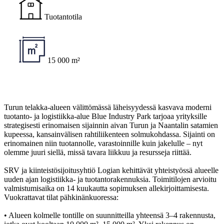
Tuotantotila
15 000 m²
Turun telakka-alueen välittömässä läheisyydessä kasvava moderni
tuotanto- ja logistiikka-alue Blue Industry Park tarjoaa yrityksille
strategisesti erinomaisen sijainnin aivan Turun ja Naantalin satamien
kupeessa, kansainvälisen rahtiliikenteen solmukohdassa. Sijainti on
erinomainen niin tuotannolle, varastoinnille kuin jakelulle – nyt
olemme juuri siellä, missä tavara liikkuu ja resursseja riittää.
SRV ja kiinteistösijoitusyhtiö Logian kehittävät yhteistyössä alueelle
uuden ajan logistiikka- ja tuotantorakennuksia. Toimitilojen arvioitu
valmistumisaika on 14 kuukautta sopimuksen allekirjoittamisesta.
Vuokrattavat tilat pähkinänkuoressa:
• Alueen kolmelle tontille on suunnitteilla yhteensä 3–4 rakennusta,