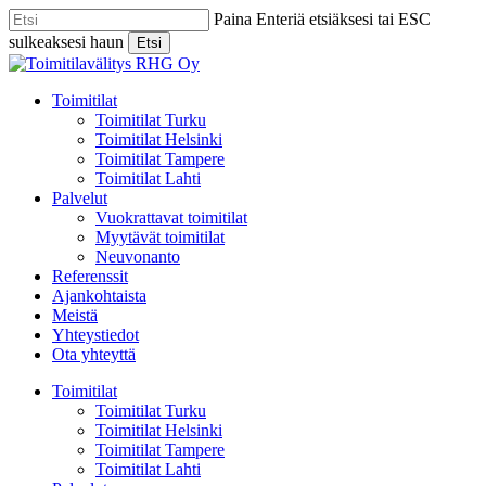
Skip
Paina Enteriä etsiäksesi tai ESC
to
sulkeaksesi haun
Etsi
main
Close
content
Search
Menu
Toimitilat
Toimitilat Turku
Toimitilat Helsinki
Toimitilat Tampere
Toimitilat Lahti
Palvelut
Vuokrattavat toimitilat
Myytävät toimitilat
Neuvonanto
Referenssit
Ajankohtaista
Meistä
Yhteystiedot
Ota yhteyttä
Toimitilat
Toimitilat Turku
Toimitilat Helsinki
Toimitilat Tampere
Toimitilat Lahti