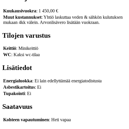
Kuukausivuokra
: 1 450,00 €
Muut kustannukset
: Yhtiö laskuttaa veden & sähkön kulutuksen
mukaan 4kk välein. Arvonlisävero lisätään vuokraan.
Tilojen varustus
Keittiö
: Minikeittiö
WC
: Kaksi wc-tilaa
Lisätiedot
Energialuokka
: Ei lain edellyttämää energiatodistusta
Asbestikartoitus
: Ei
Tupakointi
: Ei
Saatavuus
Kohteen vapautuminen
: Heti vapaa