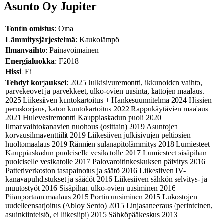
Asunto Oy Jupiter
Tontin omistus
: Oma
Lämmitysjärjestelmä
: Kaukolämpö
Ilmanvaihto
: Painavoimainen
Energialuokka
: F2018
Hissi
: Ei
Tehdyt korjaukset
: 2025 Julkisivuremontti, ikkunoiden vaihto,
parvekeovet ja parvekkeet, ulko-ovien uusinta, kattojen maalaus.
2025 Liikesiiven kuntokartoitus + Hankesuunnitelma 2024 Hissien
peruskorjaus, katon kuntokartoitus 2022 Rappukäytävien maalaus
2021 Hulevesiremontti Kauppiaskadun puoli 2020
Ilmanvaihtokanavien nuohous (osittain) 2019 Asuntojen
korvausilmaventtiilit 2019 Liikesiiven julkisivujen peltiosien
huoltomaalaus 2019 Rännien sulanapitolämmitys 2018 Lumiesteet
Kauppiaskadun puoleiselle vesikatolle 2017 Lumiesteet sisäpihan
puoleiselle vesikatolle 2017 Palovaroitinkeskuksen päivitys 2016
Patteriverkoston tasapainotus ja säätö 2016 Liikesiiven IV-
kanavapuhdistukset ja säädöt 2016 Liikesiiven sähkön selvitys- ja
muutostyöt 2016 Sisäpihan ulko-ovien uusiminen 2016
Piianportaan maalaus 2015 Portin uusiminen 2015 Lukostojen
uudelleensarjoitus (Abloy Sento) 2015 Linjasaneeraus (perinteinen,
asuinkiinteistö, ei liikesiipi) 2015 Sähköpääkeskus 2013