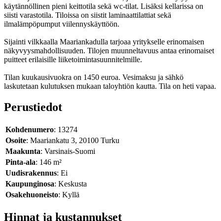
käytännöllinen pieni keittotila sekä wc-tilat. Lisäksi kellarissa on
siisti varastotila. Tiloissa on siistit laminaattilattiat sekä
ilmalämpöpumput viilennyskäyttöön.
Sijainti vilkkaalla Maariankadulla tarjoaa yritykselle erinomaisen
näkyvyysmahdollisuuden. Tilojen muunneltavuus antaa erinomaiset
puitteet erilaisille liiketoimintasuunnitelmille.
Tilan kuukausivuokra on 1450 euroa. Vesimaksu ja sähkö
laskutetaan kulutuksen mukaan taloyhtiön kautta. Tila on heti vapaa.
Perustiedot
Kohdenumero
: 13274
Osoite
: Maariankatu 3, 20100 Turku
Maakunta
: Varsinais-Suomi
Pinta-ala
: 146 m²
Uudisrakennus
: Ei
Kaupunginosa
: Keskusta
Osakehuoneisto
: Kyllä
Hinnat ja kustannukset