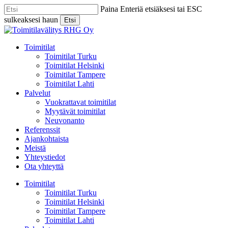
Skip
Paina Enteriä etsiäksesi tai ESC
to
sulkeaksesi haun
Etsi
main
Close
content
Search
Menu
Toimitilat
Toimitilat Turku
Toimitilat Helsinki
Toimitilat Tampere
Toimitilat Lahti
Palvelut
Vuokrattavat toimitilat
Myytävät toimitilat
Neuvonanto
Referenssit
Ajankohtaista
Meistä
Yhteystiedot
Ota yhteyttä
Toimitilat
Toimitilat Turku
Toimitilat Helsinki
Toimitilat Tampere
Toimitilat Lahti