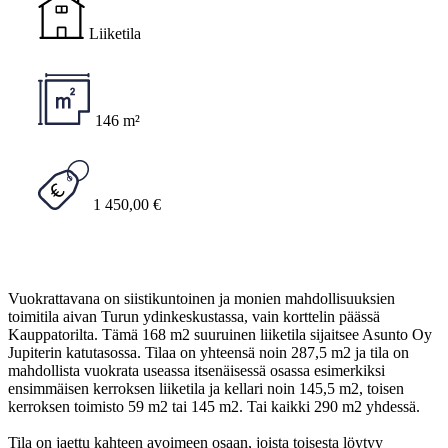
Liiketila
146 m²
1 450,00 €
Vuokrattavana on siistikuntoinen ja monien mahdollisuuksien
toimitila aivan Turun ydinkeskustassa, vain korttelin päässä
Kauppatorilta. Tämä 168 m2 suuruinen liiketila sijaitsee Asunto Oy
Jupiterin katutasossa. Tilaa on yhteensä noin 287,5 m2 ja tila on
mahdollista vuokrata useassa itsenäisessä osassa esimerkiksi
ensimmäisen kerroksen liiketila ja kellari noin 145,5 m2, toisen
kerroksen toimisto 59 m2 tai 145 m2. Tai kaikki 290 m2 yhdessä.
Tila on jaettu kahteen avoimeen osaan, joista toisesta löytyy