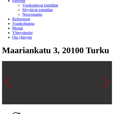
Palvelut
Vuokrattavat toimitilat
Myytävät toimitilat
Neuvonanto
Referenssit
Ajankohtaista
Meistä
Yhteystiedot
Ota yhteyttä
Maariankatu 3, 20100 Turku