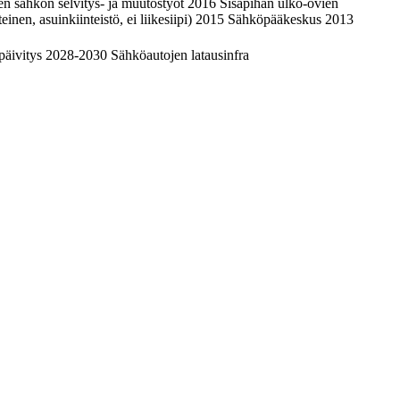
ven sähkön selvitys- ja muutostyöt 2016 Sisäpihan ulko-ovien
nen, asuinkiinteistö, ei liikesiipi) 2015 Sähköpääkeskus 2013
päivitys 2028-2030 Sähköautojen latausinfra