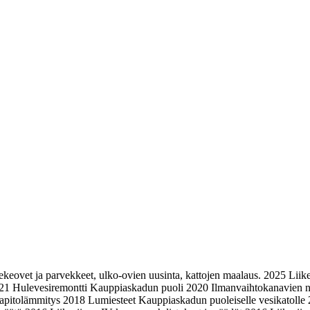
vekeovet ja parvekkeet, ulko-ovien uusinta, kattojen maalaus. 2025 Li
21 Hulevesiremontti Kauppiaskadun puoli 2020 Ilmanvaihtokanavien nuo
napitolämmitys 2018 Lumiesteet Kauppiaskadun puoleiselle vesikatolle 2