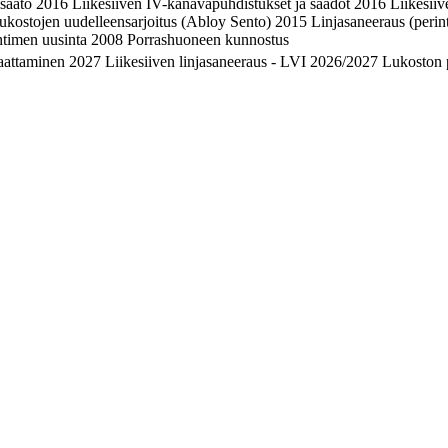
 säätö 2016 Liikesiiven IV-kanavapuhdistukset ja säädöt 2016 Liikesii
stojen uudelleensarjoitus (Abloy Sento) 2015 Linjasaneeraus (perintei
timen uusinta 2008 Porrashuoneen kunnostus
aattaminen 2027 Liikesiiven linjasaneeraus - LVI 2026/2027 Lukoston 