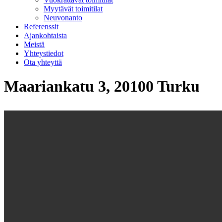
Myytävät toimitilat
Neuvonanto
Referenssit
Ajankohtaista
Meistä
Yhteystiedot
Ota yhteyttä
Maariankatu 3, 20100 Turku