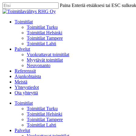
Skip
Paina Enteriä etsiäksesi tai ESC sulkea
to
Close
main
Search
content
Menu
Toimitilat
Toimitilat Turku
Toimitilat Helsinki
Toimitilat Tampere
Toimitilat Lahti
Palvelut
Vuokrattavat toimitilat
Myytävät toimitilat
Neuvonanto
Referenssit
Ajankohtaista
Meistä
Yhteystiedot
Ota yhteyttä
Toimitilat
Toimitilat Turku
Toimitilat Helsinki
Toimitilat Tampere
Toimitilat Lahti
Palvelut
Vuokrattavat toimitilat