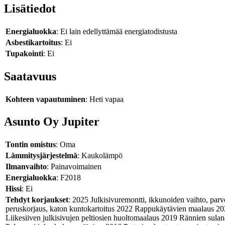
Lisätiedot
Energialuokka
: Ei lain edellyttämää energiatodistusta
Asbestikartoitus
: Ei
Tupakointi
: Ei
Saatavuus
Kohteen vapautuminen
: Heti vapaa
Asunto Oy Jupiter
Tontin omistus
: Oma
Lämmitysjärjestelmä
: Kaukolämpö
Ilmanvaihto
: Painavoimainen
Energialuokka
: F2018
Hissi
: Ei
Tehdyt korjaukset
: 2025 Julkisivuremontti, ikkunoiden vaihto, par
peruskorjaus, katon kuntokartoitus 2022 Rappukäytävien maalaus 20
Liikesiiven julkisivujen peltiosien huoltomaalaus 2019 Rännien sula