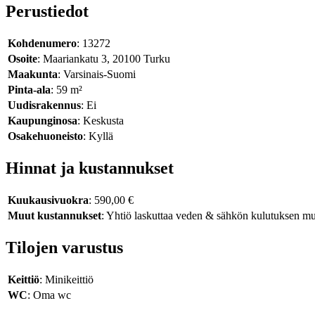
Perustiedot
Kohdenumero
: 13272
Osoite
: Maariankatu 3, 20100 Turku
Maakunta
: Varsinais-Suomi
Pinta-ala
: 59 m²
Uudisrakennus
: Ei
Kaupunginosa
: Keskusta
Osakehuoneisto
: Kyllä
Hinnat ja kustannukset
Kuukausivuokra
: 590,00 €
Muut kustannukset
: Yhtiö laskuttaa veden & sähkön kulutuksen mu
Tilojen varustus
Keittiö
: Minikeittiö
WC
: Oma wc