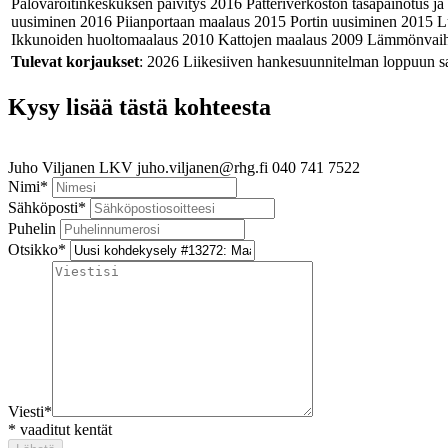
Palovaroitinkeskuksen päivitys 2016 Patteriverkoston tasapainotus ja
uusiminen 2016 Piianportaan maalaus 2015 Portin uusiminen 2015 Luko
Ikkunoiden huoltomaalaus 2010 Kattojen maalaus 2009 Lämmönvaih
Tulevat korjaukset
: 2026 Liikesiiven hankesuunnitelman loppuun s
Kysy lisää tästä kohteesta
Juho Viljanen
LKV
juho.viljanen@rhg.fi
040 741 7522
Nimi
*
Sähköposti
*
Puhelin
Otsikko
*
Viesti
*
*
vaaditut kentät