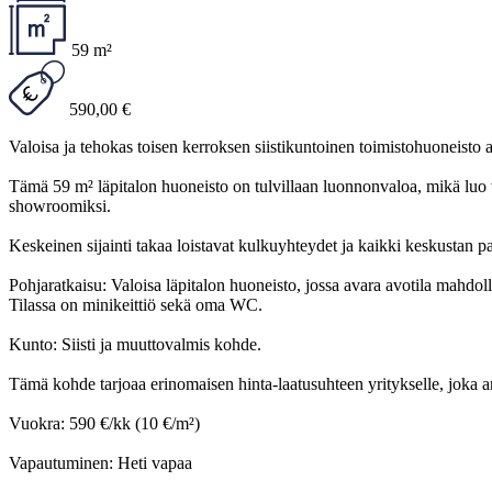
59 m²
590,00 €
Valoisa ja tehokas toisen kerroksen siistikuntoinen toimistohuoneisto 
Tämä 59 m² läpitalon huoneisto on tulvillaan luonnonvaloa, mikä luo vii
showroomiksi.
Keskeinen sijainti takaa loistavat kulkuyhteydet ja kaikki keskustan pa
Pohjaratkaisu: Valoisa läpitalon huoneisto, jossa avara avotila mahdol
Tilassa on minikeittiö sekä oma WC.
Kunto: Siisti ja muuttovalmis kohde.
Tämä kohde tarjoaa erinomaisen hinta-laatusuhteen yritykselle, joka arv
Vuokra: 590 €/kk (10 €/m²)
Vapautuminen: Heti vapaa