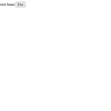
ksesi haun
Etsi