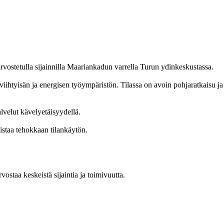
arvostetulla sijainnilla Maariankadun varrella Turun ydinkeskustassa.
htyisän ja energisen työympäristön. Tilassa on avoin pohjaratkaisu ja se 
lvelut kävelyetäisyydellä.
listaa tehokkaan tilankäytön.
ostaa keskeistä sijaintia ja toimivuutta.