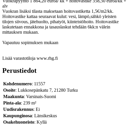
Vuokrapyyntö 1 864,20 euroa/ kk + hoitovastike 358,50 euroa/kk +
alv
Vuokran lisäksi tilasta maksetaan hoitovastiketta 1,5€/m2/kk.
Hoitovastike kattaa seuraavat kulut: vesi, lämpö,sähkö yleisten
tilojen siivous, jätehuolto, pihatyöt, kiinteistöhoito. Hoitovastike
laskutetaan ennakkona ja tasauslaskut tehdään 6kk:n välein
mittauksen mukaan.
Vapautuu sopimuksen mukaan
Lisää varastotiloja www.rhg.fi
Perustiedot
Kohdenumero
: 11557
Osoite
: Lukkosepänkatu 7, 21280 Turku
Maakunta
: Varsinais-Suomi
Pinta-ala
: 239 m²
Uudisrakennus
: Ei
Kaupunginosa
: Länsikeskus
Osakehuoneisto
: Kyllä