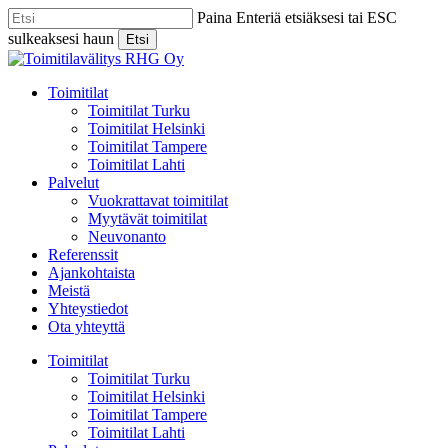
Skip
Paina Enteriä etsiäksesi tai ESC
to
sulkeaksesi haun
Etsi
main
Close
content
Search
Menu
Toimitilat
Toimitilat Turku
Toimitilat Helsinki
Toimitilat Tampere
Toimitilat Lahti
Palvelut
Vuokrattavat toimitilat
Myytävät toimitilat
Neuvonanto
Referenssit
Ajankohtaista
Meistä
Yhteystiedot
Ota yhteyttä
Toimitilat
Toimitilat Turku
Toimitilat Helsinki
Toimitilat Tampere
Toimitilat Lahti