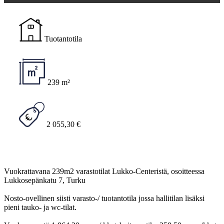
Tuotantotila
239 m²
2 055,30 €
Vuokrattavana 239m2 varastotilat Lukko-Centeristä, osoitteessa
Lukkosepänkatu 7, Turku
Nosto-ovellinen siisti varasto-/ tuotantotila jossa hallitilan lisäksi
pieni tauko- ja wc-tilat.