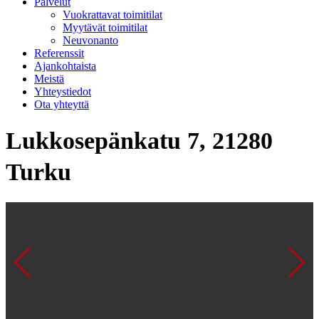
Palvelut
Vuokrattavat toimitilat
Myytävät toimitilat
Neuvonanto
Referenssit
Ajankohtaista
Meistä
Yhteystiedot
Ota yhteyttä
Lukkosepänkatu 7, 21280
Turku