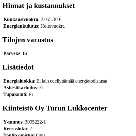
Hinnat ja kustannukset
Kuukausivuokra
: 2 055,30 €
Energiankulutus
: Hoitovuokra
Tilojen varustus
Parveke
: Ei
Lisätiedot
Energialuokka
: Ei lain edellyttämää energiatodistusta
Asbestikartoitus
: Ei
Tupakointi
: Ei
Kiinteistö Oy Turun Lukkocenter
Y-tunnus
: 3095222-1
Kerrosluku
: 2
Tontin omistus
: Oma