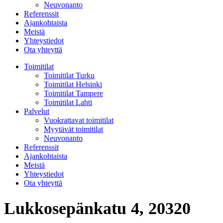
Neuvonanto
Referenssit
Ajankohtaista
Meistä
Yhteystiedot
Ota yhteyttä
Toimitilat
Toimitilat Turku
Toimitilat Helsinki
Toimitilat Tampere
Toimitilat Lahti
Palvelut
Vuokrattavat toimitilat
Myytävät toimitilat
Neuvonanto
Referenssit
Ajankohtaista
Meistä
Yhteystiedot
Ota yhteyttä
Lukkosepänkatu 4, 20320