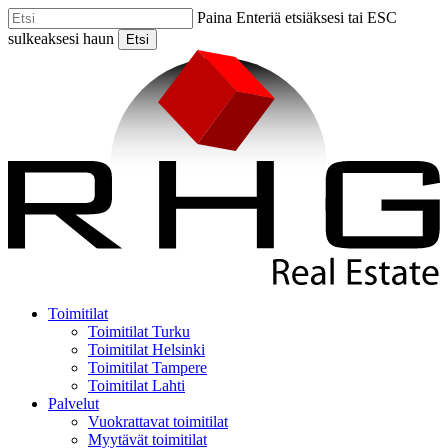
Skip
Paina Enteriä etsiäksesi tai ESC
to
sulkeaksesi haun
Etsi
main
Close
content
Search
Menu
Toimitilat
Toimitilat Turku
Toimitilat Helsinki
Toimitilat Tampere
Toimitilat Lahti
Palvelut
Vuokrattavat toimitilat
Myytävät toimitilat