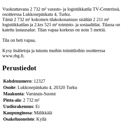
Vuokrattavana 2 732 m² varasto- ja logistiikkatila TV-Centerissä,
osoitteessa Lukkosepänkatu 4, Turku.
Tämä 2 732 m² kokoinen tilakokonaisuus sisältää 2 211 m²
logistiikkatilan ja 2.krs 521 m² toimisto- ja sosiaalitilat. Tilassa on
katettu lastausalue. Tilan vapaa korkeus on noin 5 metriä.
Tila on heti vapaa,
Kysy lisätietoja ja tutustu muihin toimitiloihin osoitteessa
www.rhg.fi.
Perustiedot
Kohdenumero
: 12327
Osoite
: Lukkosepänkatu 4, 20320 Turku
Maakunta
: Varsinais-Suomi
Pinta-ala
: 2 732 m²
Uudisrakennus
: Ei
Kaupunginosa
: Mälikkälä
Osakehuoneisto
: Kyllä