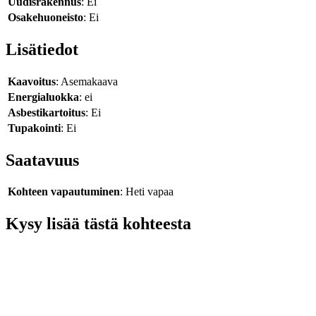
Uudisrakennus
: Ei
Osakehuoneisto
: Ei
Lisätiedot
Kaavoitus
: Asemakaava
Energialuokka
: ei
Asbestikartoitus
: Ei
Tupakointi
: Ei
Saatavuus
Kohteen vapautuminen
: Heti vapaa
Kysy lisää tästä kohteesta