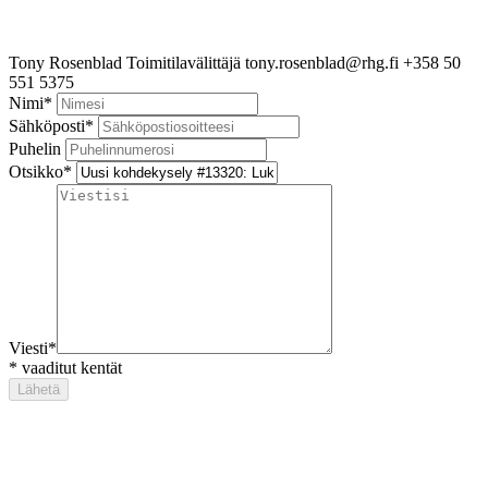
Tony Rosenblad
Toimitilavälittäjä
tony.rosenblad@rhg.fi
+358 50
551 5375
Nimi
*
Sähköposti
*
Puhelin
Otsikko
*
Viesti
*
*
vaaditut kentät