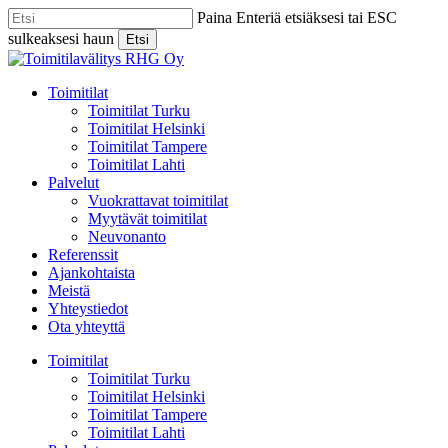
Skip
Paina Enteriä etsiäksesi tai ESC
to
sulkeaksesi haun
Etsi
main
Close
content
Search
Menu
Toimitilat
Toimitilat Turku
Toimitilat Helsinki
Toimitilat Tampere
Toimitilat Lahti
Palvelut
Vuokrattavat toimitilat
Myytävät toimitilat
Neuvonanto
Referenssit
Ajankohtaista
Meistä
Yhteystiedot
Ota yhteyttä
Toimitilat
Toimitilat Turku
Toimitilat Helsinki
Toimitilat Tampere
Toimitilat Lahti