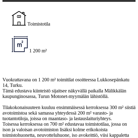
Toimistotila
1 200 m²
Vuokrattavana on 1 200 m² toimitilat osoitteessa Lukkosepänkatu
14, Turku.
Tämä edustava kiinteistö sijaitsee näkyvällä paikalla Mälikkälän
kaupunginosassa, Turun Motonet-myymälän lähistöllä.
Tilakokonaisuuteen kuuluu ensimmäisessä kerroksessa 300 m² siistiä
avotoimistoa sekä samassa yhteydessä 200 m² varasto- ja
tuotantotiloja, joissa on maantaso- ja lastauslaituriyhteys.
Toisessa kerroksessa on 700 m² edustavaa toimistotilaa, jossa on
ison ja valoisan avotoimiston lisäksi kolme erikokoista
toimistohuonetta, neuvotteluhuone, iso avokeittiö, viisi kappaletta