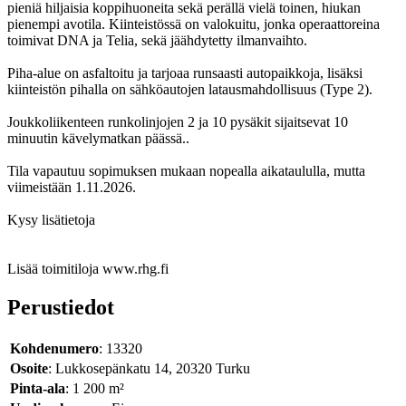
pieniä hiljaisia koppihuoneita sekä perällä vielä toinen, hiukan
pienempi avotila. Kiinteistössä on valokuitu, jonka operaattoreina
toimivat DNA ja Telia, sekä jäähdytetty ilmanvaihto.
Piha-alue on asfaltoitu ja tarjoaa runsaasti autopaikkoja, lisäksi
kiinteistön pihalla on sähköautojen latausmahdollisuus (Type 2).
Joukkoliikenteen runkolinjojen 2 ja 10 pysäkit sijaitsevat 10
minuutin kävelymatkan päässä..
Tila vapautuu sopimuksen mukaan nopealla aikataululla, mutta
viimeistään 1.11.2026.
Kysy lisätietoja
Lisää toimitiloja www.rhg.fi
Perustiedot
Kohdenumero
: 13320
Osoite
: Lukkosepänkatu 14, 20320 Turku
Pinta-ala
: 1 200 m²