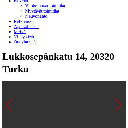
Palvelut
Vuokrattavat toimitilat
Myytävät toimitilat
Neuvonanto
Referenssit
Ajankohtaista
Meistä
Yhteystiedot
Ota yhteyttä
Lukkosepänkatu 14, 20320
Turku