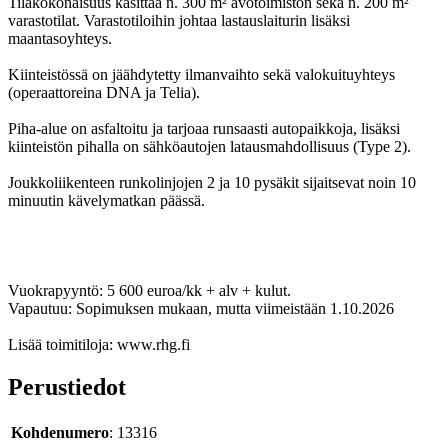
Tilakokonaisuus käsittää n. 300 m² avotoimiston sekä n. 200 m²
varastotilat. Varastotiloihin johtaa lastauslaiturin lisäksi
maantasoyhteys.
Kiinteistössä on jäähdytetty ilmanvaihto sekä valokuituyhteys
(operaattoreina DNA ja Telia).
Piha-alue on asfaltoitu ja tarjoaa runsaasti autopaikkoja, lisäksi
kiinteistön pihalla on sähköautojen latausmahdollisuus (Type 2).
Joukkoliikenteen runkolinjojen 2 ja 10 pysäkit sijaitsevat noin 10
minuutin kävelymatkan päässä.
Vuokrapyyntö: 5 600 euroa/kk + alv + kulut.
Vapautuu: Sopimuksen mukaan, mutta viimeistään 1.10.2026
Lisää toimitiloja: www.rhg.fi
Perustiedot
Kohdenumero
: 13316