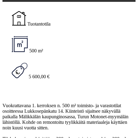
Tuotantotila
500 m²
5 600,00 €
Vuokrattavana 1. kerroksen n. 500 m² toimisto- ja varastotilat
osoitteessa Lukkosepänkatu 14. Kiinteistö sijaitsee näkyvällä
paikalla Mälikkälän kaupunginosassa, Turun Motonet-myymälän
lähistöllä. Kohde on remontoitu tyylikkäitä materiaaleja käyttäen
noin kuusi vuotta sitten.