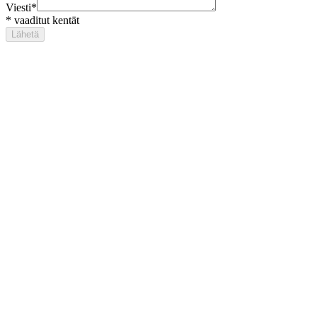
Viesti
*
*
vaaditut kentät