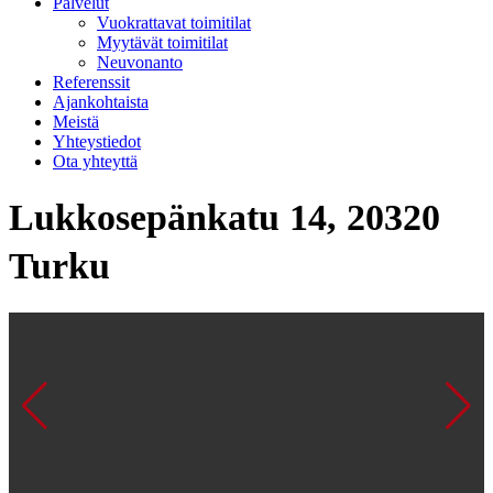
Palvelut
Vuokrattavat toimitilat
Myytävät toimitilat
Neuvonanto
Referenssit
Ajankohtaista
Meistä
Yhteystiedot
Ota yhteyttä
Lukkosepänkatu 14, 20320
Turku