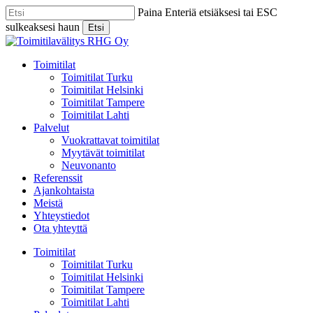
Skip
Paina Enteriä etsiäksesi tai ESC
to
sulkeaksesi haun
Etsi
main
Close
content
Search
Menu
Toimitilat
Toimitilat Turku
Toimitilat Helsinki
Toimitilat Tampere
Toimitilat Lahti
Palvelut
Vuokrattavat toimitilat
Myytävät toimitilat
Neuvonanto
Referenssit
Ajankohtaista
Meistä
Yhteystiedot
Ota yhteyttä
Toimitilat
Toimitilat Turku
Toimitilat Helsinki
Toimitilat Tampere
Toimitilat Lahti