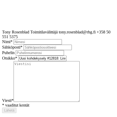
Tony Rosenblad
Toimitilavälittäjä
tony.rosenblad@rhg.fi
+358 50
551 5375
Nimi
*
Sähköposti
*
Puhelin
Otsikko
*
Viesti
*
*
vaaditut kentät