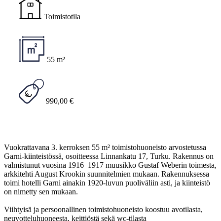
Toimistotila
55 m²
990,00 €
Vuokrattavana 3. kerroksen 55 m² toimistohuoneisto arvostetussa
Garni-kiinteistössä, osoitteessa Linnankatu 17, Turku. Rakennus on
valmistunut vuosina 1916–1917 muusikko Gustaf Weberin toimesta,
arkkitehti August Krookin suunnitelmien mukaan. Rakennuksessa
toimi hotelli Garni ainakin 1920-luvun puoliväliin asti, ja kiinteistö
on nimetty sen mukaan.
Viihtyisä ja persoonallinen toimistohuoneisto koostuu avotilasta,
neuvotteluhuoneesta, keittiöstä sekä wc-tilasta