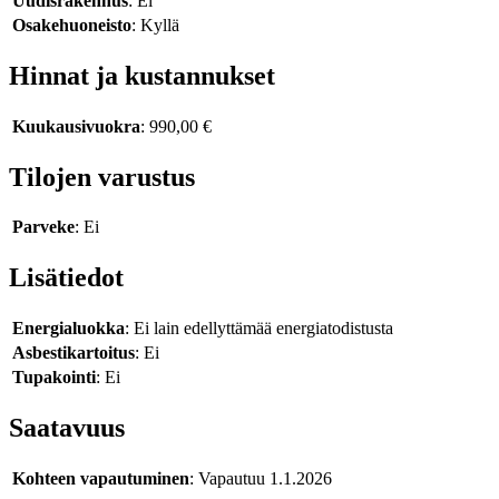
Uudisrakennus
: Ei
Osakehuoneisto
: Kyllä
Hinnat ja kustannukset
Kuukausivuokra
: 990,00 €
Tilojen varustus
Parveke
: Ei
Lisätiedot
Energialuokka
: Ei lain edellyttämää energiatodistusta
Asbestikartoitus
: Ei
Tupakointi
: Ei
Saatavuus
Kohteen vapautuminen
: Vapautuu 1.1.2026