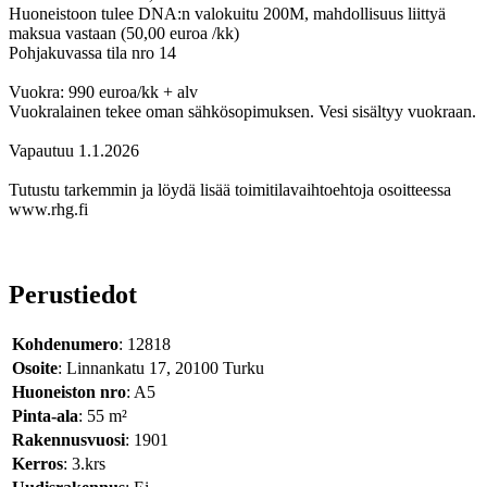
Huoneistoon tulee DNA:n valokuitu 200M, mahdollisuus liittyä
maksua vastaan (50,00 euroa /kk)
Pohjakuvassa tila nro 14
Vuokra: 990 euroa/kk + alv
Vuokralainen tekee oman sähkösopimuksen. Vesi sisältyy vuokraan.
Vapautuu 1.1.2026
Tutustu tarkemmin ja löydä lisää toimitilavaihtoehtoja osoitteessa
www.rhg.fi
Perustiedot
Kohdenumero
: 12818
Osoite
: Linnankatu 17, 20100 Turku
Huoneiston nro
: A5
Pinta-ala
: 55 m²
Rakennusvuosi
: 1901
Kerros
: 3.krs