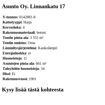
Asunto Oy. Linnankatu 17
Y-tunnus
: 0142881-8
Kattotyyppi
: Harja
Kerrosluku
: 4
Rakennusmateriaali
: betoni
Tontin pinta-ala
: 3 552 m²
Tontin omistus
: Oma
Lämmitysjärjestelmä
: Kaukolämpö
Energialuokka
: ei
Huoneistoja
: 11
Asuntojen pinta-ala
: 661 m²
Taloyhtiön huoneistoja
: 34
Hissi
: Ei
Rakennusvuosi
: 1901
Kysy lisää tästä kohteesta