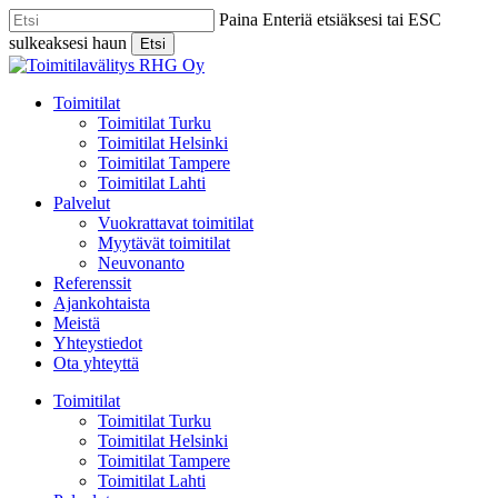
Skip
Paina Enteriä etsiäksesi tai ESC
to
sulkeaksesi haun
Etsi
main
Close
content
Search
Menu
Toimitilat
Toimitilat Turku
Toimitilat Helsinki
Toimitilat Tampere
Toimitilat Lahti
Palvelut
Vuokrattavat toimitilat
Myytävät toimitilat
Neuvonanto
Referenssit
Ajankohtaista
Meistä
Yhteystiedot
Ota yhteyttä
Toimitilat
Toimitilat Turku
Toimitilat Helsinki
Toimitilat Tampere
Toimitilat Lahti