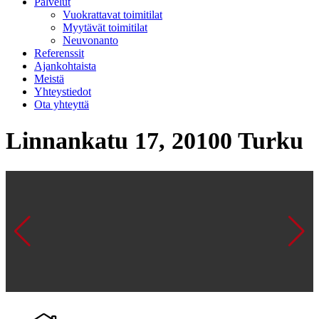
Palvelut
Vuokrattavat toimitilat
Myytävät toimitilat
Neuvonanto
Referenssit
Ajankohtaista
Meistä
Yhteystiedot
Ota yhteyttä
Linnankatu 17, 20100 Turku