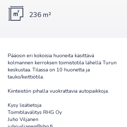
236 m²
Pääosin eri kokoisia huoneita käsittävä
kolmannen kerroksen toimistotila lähellä Turun
keskustaa. Tilassa on 10 huonetta ja
tauko/keittiötila.
Kiinteistön pihalla vuokrattavia autopaikkoja.
Kysy lisätietoja
Toimitilavälitys RHG Oy
Juho Viljanen
juho.viljanen@rhg.fi