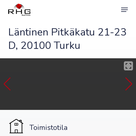
Skip
Menu
to
main
content
Läntinen Pitkäkatu 21-23
D, 20100 Turku
Toimistotila