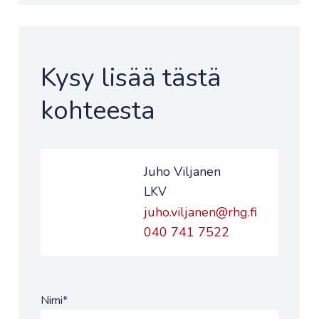
Kysy lisää tästä
kohteesta
Juho Viljanen
LKV
juho.viljanen@rhg.fi
040 741 7522
Nimi
*