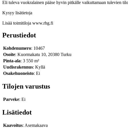
Eli tuleva vuokralainen pääse hyvin pitkälle vaikuttamaan tulevien tilo
Kysyy lisätietoja
Lisää toimitiloja www.rhg.fi
Perustiedot
Kohdenumero
: 10467
Osoite
: Kuormakatu 10, 20380 Turku
Pinta-ala
: 3 550 m²
Uudisrakennus
: Kyllä
Osakehuoneisto
: Ei
Tilojen varustus
Parveke
: Ei
Lisätiedot
Kaavoitus
: Asemakaava