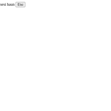
ksesi haun
Etsi