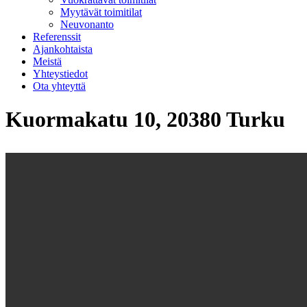
Myytävät toimitilat
Neuvonanto
Referenssit
Ajankohtaista
Meistä
Yhteystiedot
Ota yhteyttä
Kuormakatu 10, 20380 Turku