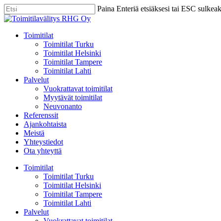
Skip
Paina Enteriä etsiäksesi tai ESC sulkea
to
Close
main
Search
content
Menu
Toimitilat
Toimitilat Turku
Toimitilat Helsinki
Toimitilat Tampere
Toimitilat Lahti
Palvelut
Vuokrattavat toimitilat
Myytävät toimitilat
Neuvonanto
Referenssit
Ajankohtaista
Meistä
Yhteystiedot
Ota yhteyttä
Toimitilat
Toimitilat Turku
Toimitilat Helsinki
Toimitilat Tampere
Toimitilat Lahti
Palvelut
Vuokrattavat toimitilat