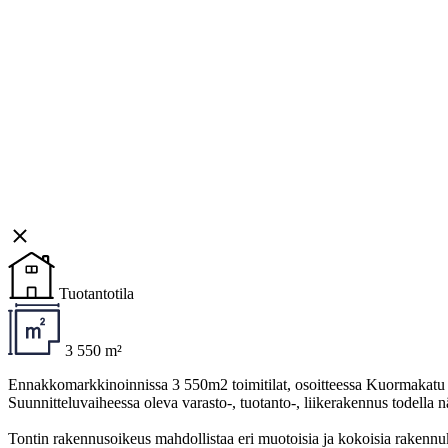
Tuotantotila
3 550 m²
Ennakkomarkkinoinnissa 3 550m2 toimitilat, osoitteessa Kuormakatu
Suunnitteluvaiheessa oleva varasto-, tuotanto-, liikerakennus todella n
Tontin rakennusoikeus mahdollistaa eri muotoisia ja kokoisia rakenn