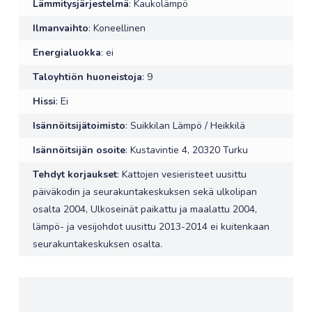
Lämmitysjärjestelmä
: Kaukolämpö
Ilmanvaihto
: Koneellinen
Energialuokka
: ei
Taloyhtiön huoneistoja
: 9
Hissi
: Ei
Isännöitsijätoimisto
: Suikkilan Lämpö / Heikkilä
Isännöitsijän osoite
: Kustavintie 4, 20320 Turku
Tehdyt korjaukset
: Kattojen vesieristeet uusittu
päiväkodin ja seurakuntakeskuksen sekä ulkolipan
osalta 2004, Ulkoseinät paikattu ja maalattu 2004,
lämpö- ja vesijohdot uusittu 2013-2014 ei kuitenkaan
seurakuntakeskuksen osalta.