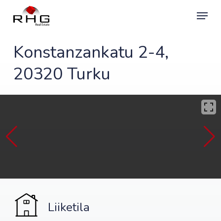
Skip
Menu
to
main
content
Konstanzankatu 2-4,
20320 Turku
Liiketila