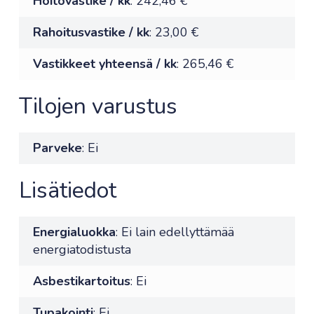
Hoitovastike / kk
: 242,46 €
Rahoitusvastike / kk
: 23,00 €
Vastikkeet yhteensä / kk
: 265,46 €
Tilojen varustus
Parveke
: Ei
Lisätiedot
Energialuokka
: Ei lain edellyttämää
energiatodistusta
Asbestikartoitus
: Ei
Tupakointi
: Ei