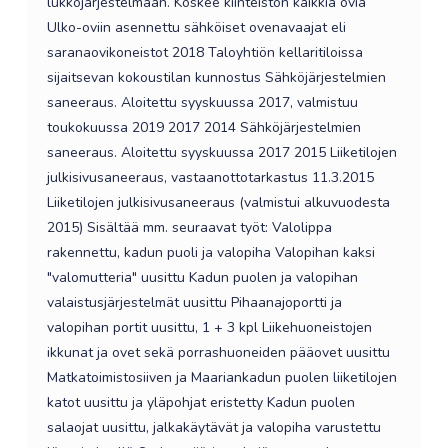
lukkojärjestelmään. Koskee kiinteistön kaikkia ovia
Ulko-oviin asennettu sähköiset ovenavaajat eli
saranaovikoneistot 2018 Taloyhtiön kellaritiloissa
sijaitsevan kokoustilan kunnostus Sähköjärjestelmien
saneeraus. Aloitettu syyskuussa 2017, valmistuu
toukokuussa 2019 2017 2014 Sähköjärjestelmien
saneeraus. Aloitettu syyskuussa 2017 2015 Liiketilojen
julkisivusaneeraus, vastaanottotarkastus 11.3.2015
Liiketilojen julkisivusaneeraus (valmistui alkuvuodesta
2015) Sisältää mm. seuraavat työt: Valolippa
rakennettu, kadun puoli ja valopiha Valopihan kaksi
"valomutteria" uusittu Kadun puolen ja valopihan
valaistusjärjestelmät uusittu Pihaanajoportti ja
valopihan portit uusittu, 1 + 3 kpl Liikehuoneistojen
ikkunat ja ovet sekä porrashuoneiden pääovet uusittu
Matkatoimistosiiven ja Maariankadun puolen liiketilojen
katot uusittu ja yläpohjat eristetty Kadun puolen
salaojat uusittu, jalkakäytävät ja valopiha varustettu