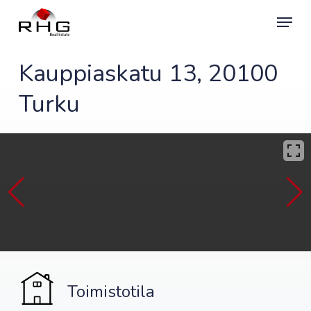
Skip
Menu
to
main
content
Kauppiaskatu 13, 20100
Turku
Toimistotila