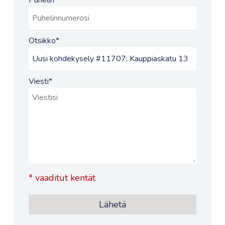
Puhelin
Otsikko
*
Viesti
*
*
vaaditut kentät