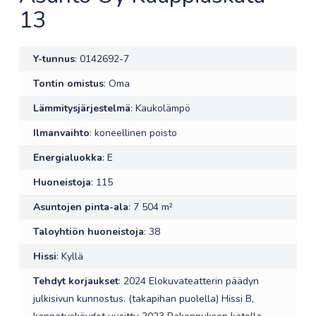
13
Y-tunnus
: 0142692-7
Tontin omistus
: Oma
Lämmitysjärjestelmä
: Kaukolämpö
Ilmanvaihto
: koneellinen poisto
Energialuokka
: E
Huoneistoja
: 115
Asuntojen pinta-ala
: 7 504 m²
Taloyhtiön huoneistoja
: 38
Hissi
: Kyllä
Tehdyt korjaukset
: 2024 Elokuvateatterin päädyn
julkisivun kunnostus. (takapihan puolella) Hissi B,