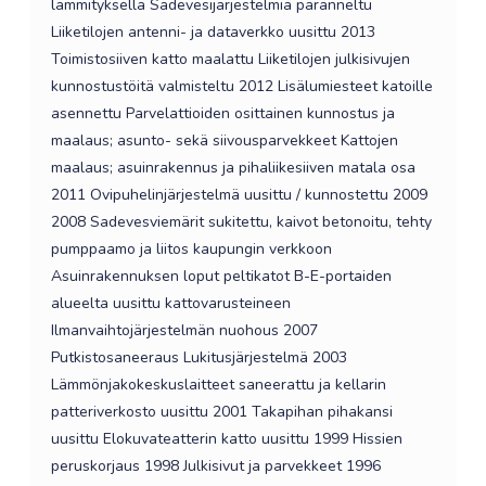
lämmityksellä Sadevesijärjestelmiä paranneltu
Liiketilojen antenni- ja dataverkko uusittu 2013
Toimistosiiven katto maalattu Liiketilojen julkisivujen
kunnostustöitä valmisteltu 2012 Lisälumiesteet katoille
asennettu Parvelattioiden osittainen kunnostus ja
maalaus; asunto- sekä siivousparvekkeet Kattojen
maalaus; asuinrakennus ja pihaliikesiiven matala osa
2011 Ovipuhelinjärjestelmä uusittu / kunnostettu 2009
2008 Sadevesviemärit sukitettu, kaivot betonoitu, tehty
pumppaamo ja liitos kaupungin verkkoon
Asuinrakennuksen loput peltikatot B-E-portaiden
alueelta uusittu kattovarusteineen
Ilmanvaihtojärjestelmän nuohous 2007
Putkistosaneeraus Lukitusjärjestelmä 2003
Lämmönjakokeskuslaitteet saneerattu ja kellarin
patteriverkosto uusittu 2001 Takapihan pihakansi
uusittu Elokuvateatterin katto uusittu 1999 Hissien
peruskorjaus 1998 Julkisivut ja parvekkeet 1996