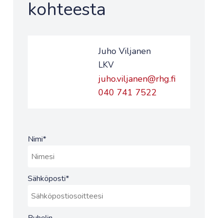
kohteesta
Juho Viljanen
LKV
juho.viljanen@rhg.fi
040 741 7522
Nimi
*
Sähköposti
*