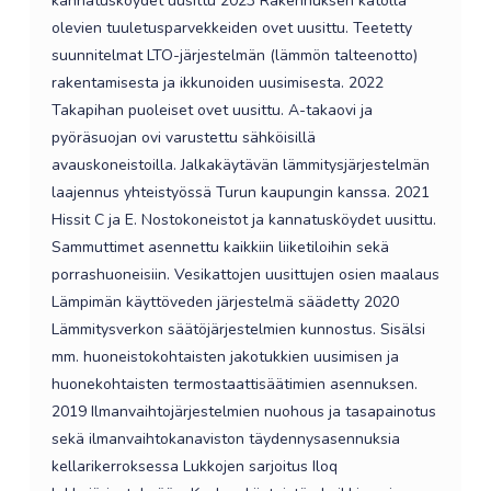
kannatusköydet uusittu 2023 Rakennuksen katolla
olevien tuuletusparvekkeiden ovet uusittu. Teetetty
suunnitelmat LTO-järjestelmän (lämmön talteenotto)
rakentamisesta ja ikkunoiden uusimisesta. 2022
Takapihan puoleiset ovet uusittu. A-takaovi ja
pyöräsuojan ovi varustettu sähköisillä
avauskoneistoilla. Jalkakäytävän lämmitysjärjestelmän
laajennus yhteistyössä Turun kaupungin kanssa. 2021
Hissit C ja E. Nostokoneistot ja kannatusköydet uusittu.
Sammuttimet asennettu kaikkiin liiketiloihin sekä
porrashuoneisiin. Vesikattojen uusittujen osien maalaus
Lämpimän käyttöveden järjestelmä säädetty 2020
Lämmitysverkon säätöjärjestelmien kunnostus. Sisälsi
mm. huoneistokohtaisten jakotukkien uusimisen ja
huonekohtaisten termostaattisäätimien asennuksen.
2019 Ilmanvaihtojärjestelmien nuohous ja tasapainotus
sekä ilmanvaihtokanaviston täydennysasennuksia
kellarikerroksessa Lukkojen sarjoitus Iloq