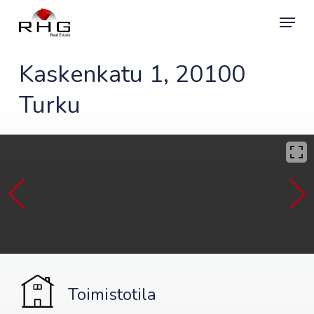
Skip
Menu
to
main
content
Kaskenkatu 1, 20100
Turku
Toimistotila