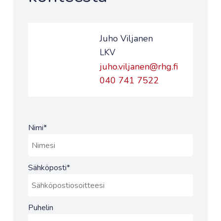
Juho Viljanen
LKV
juho.viljanen@rhg.fi
040 741 7522
Nimi
*
Sähköposti
*
Puhelin