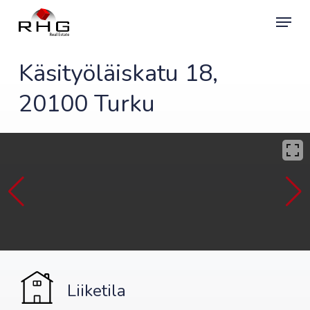
Skip
Menu
to
main
content
Käsityöläiskatu 18,
20100 Turku
Liiketila