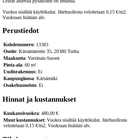
Leafin alueella pysäköinti on ilmaista.
Vuokra sisältää käyttökulut. Jätehuollosta veloitetaan 0,15 €/m2.
Vuokraan lisätään alv.
Perustiedot
Kohdenumero
: 13383
Osoite
: Kärsämäentie 35, 20380 Turku
Maakunta
: Varsinais-Suomi
Pinta-ala
: 60 m²
Uudisrakennus
: Ei
Kaupunginosa
: Kärsämäki
Osakehuoneisto
: Ei
Hinnat ja kustannukset
Kuukausivuokra
: 480,00 €
Muut kustannukset
: Vuokra sisältää käyttökulut. Jätehuollosta
veloitetaan 0,15 €/m2. Vuokraan lisätään alv.