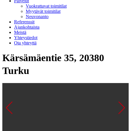
Palvelut
Vuokrattavat toimitilat
Myytävät toimitilat
Neuvonanto
Referenssit
Ajankohtaista
Meistä
Yhteystiedot
Ota yhteyttä
Kärsämäentie 35, 20380
Turku