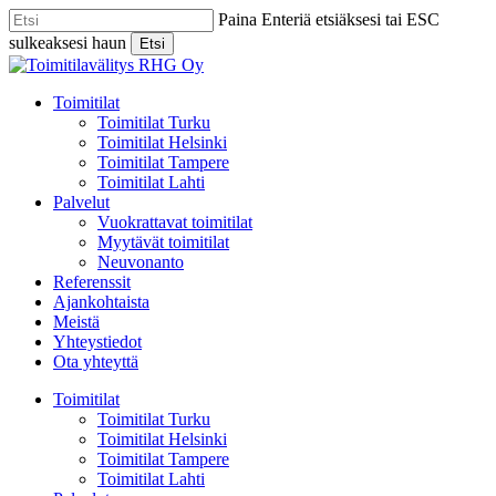
Skip
Paina Enteriä etsiäksesi tai ESC
to
sulkeaksesi haun
Etsi
main
Close
content
Search
Menu
Toimitilat
Toimitilat Turku
Toimitilat Helsinki
Toimitilat Tampere
Toimitilat Lahti
Palvelut
Vuokrattavat toimitilat
Myytävät toimitilat
Neuvonanto
Referenssit
Ajankohtaista
Meistä
Yhteystiedot
Ota yhteyttä
Toimitilat
Toimitilat Turku
Toimitilat Helsinki
Toimitilat Tampere
Toimitilat Lahti