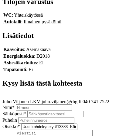
Tilojen varustus
WC
: Yhteiskäytössä
Autotalli
: Ilmainen pysäköinti
Lisätiedot
Kaavoitus
: Asemakaava
Energialuokka
: D2018
Asbestikartoitus
: Ei
Tupakointi
: Ei
Kysy lisää tästä kohteesta
Juho Viljanen
LKV
juho.viljanen@rhg.fi
040 741 7522
Nimi
*
Sähköposti
*
Puhelin
Otsikko
*