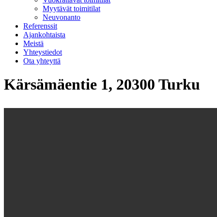
Myytävät toimitilat
Neuvonanto
Referenssit
Ajankohtaista
Meistä
Yhteystiedot
Ota yhteyttä
Kärsämäentie 1, 20300 Turku