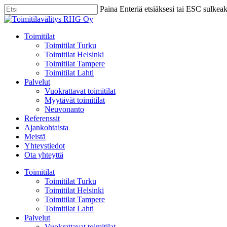
Skip
Paina Enteriä etsiäksesi tai ESC sulkea
to
Close
main
Search
content
Menu
Toimitilat
Toimitilat Turku
Toimitilat Helsinki
Toimitilat Tampere
Toimitilat Lahti
Palvelut
Vuokrattavat toimitilat
Myytävät toimitilat
Neuvonanto
Referenssit
Ajankohtaista
Meistä
Yhteystiedot
Ota yhteyttä
Toimitilat
Toimitilat Turku
Toimitilat Helsinki
Toimitilat Tampere
Toimitilat Lahti
Palvelut
Vuokrattavat toimitilat