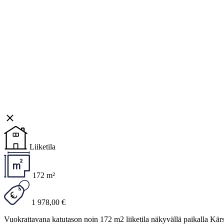
Liiketila
172 m²
1 978,00 €
Vuokrattavana katutason noin 172 m2 liiketila näkyvällä paikalla Kärs