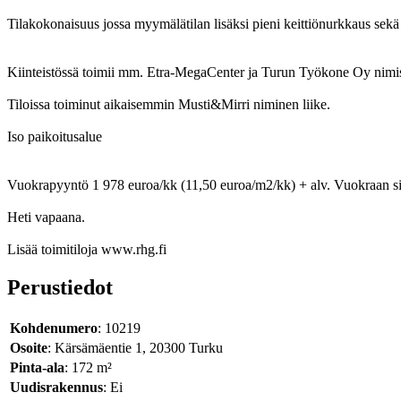
Tilakokonaisuus jossa myymälätilan lisäksi pieni keittiönurkkaus sekä
Kiinteistössä toimii mm. Etra-MegaCenter ja Turun Työkone Oy nimis
Tiloissa toiminut aikaisemmin Musti&Mirri niminen liike.
Iso paikoitusalue
Vuokrapyyntö 1 978 euroa/kk (11,50 euroa/m2/kk) + alv. Vuokraan sisä
Heti vapaana.
Lisää toimitiloja www.rhg.fi
Perustiedot
Kohdenumero
: 10219
Osoite
: Kärsämäentie 1, 20300 Turku
Pinta-ala
: 172 m²
Uudisrakennus
: Ei