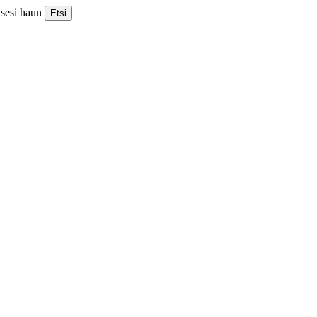
ksesi haun
Etsi