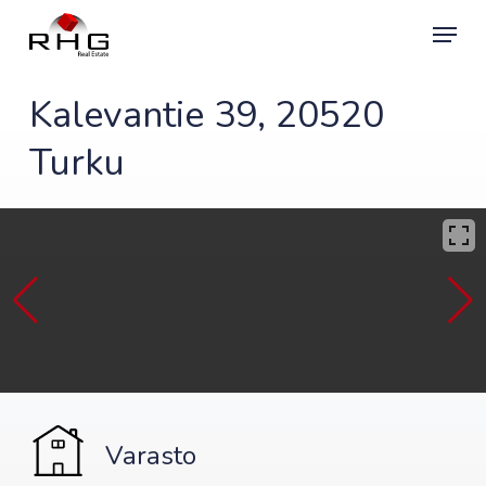
Skip
Menu
to
main
content
Kalevantie 39, 20520
Turku
Varasto