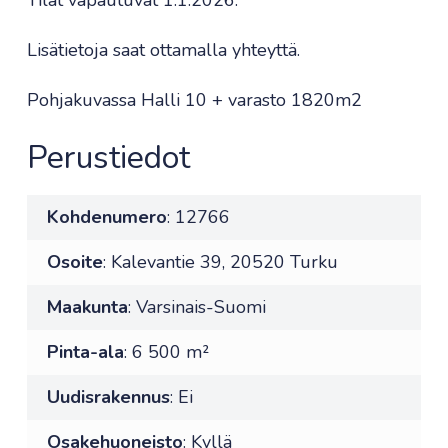
Tilat vapautuvat 1.1.2026.
Lisätietoja saat ottamalla yhteyttä.
Pohjakuvassa Halli 10 + varasto 1820m2
Perustiedot
Kohdenumero
: 12766
Osoite
: Kalevantie 39, 20520 Turku
Maakunta
: Varsinais-Suomi
Pinta-ala
: 6 500 m²
Uudisrakennus
: Ei
Osakehuoneisto
: Kyllä