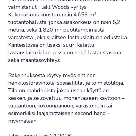
valmistanut Fläkt Woods -yritys.
Kokonaisuus koostuu noin 4 656 m²
tuotantohallista, jonka sisäkorkeus on noin 5,2
metriä, sekä 1 820 m² puolilämpimästä
varastosta, joka sijaitsee lastauslaiturin edustalla.
Kiinteistössä on lisäksi suuri katettu
lastauslaiturialue, jossa on neljä lastaustaskua
sekä maantasoyhteys.
Rakennuksesta löytyy myös entinen
henkilöstöravintola, sosiaalitilat ja toimistotiloja.
Tila on mahdollista jakaa usean käyttäjän
kesken, ja se soveltuu monenlaiseen käyttöön –
tuotantoon, kokoonpanoon, varastointiin tai
esimerkiksi laajamittaiseen second hand -
myymälään.