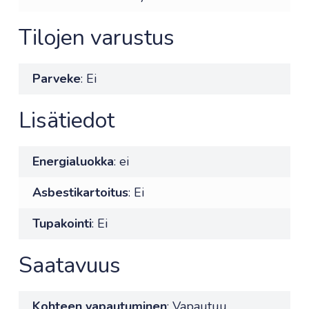
Tilojen varustus
Parveke
: Ei
Lisätiedot
Energialuokka
: ei
Asbestikartoitus
: Ei
Tupakointi
: Ei
Saatavuus
Kohteen vapautuminen
: Vapautuu