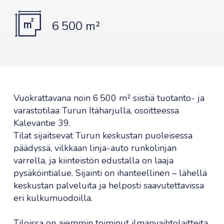
6 500 m²
Vuokrattavana noin 6 500 m² siistiä tuotanto- ja
varastotilaa Turun Itäharjulla, osoitteessa
Kalevantie 39.
Tilat sijaitsevat Turun keskustan puoleisessa
päädyssä, vilkkaan linja-auto runkolinjan
varrella, ja kiinteistön edustalla on laaja
pysäköintialue. Sijainti on ihanteellinen – lähellä
keskustan palveluita ja helposti saavutettavissa
eri kulkumuodoilla.
Tiloissa on aiemmin toiminut ilmanvaihtolaitteita