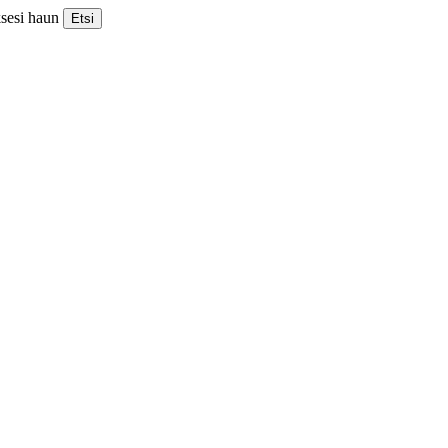
ksesi haun
Etsi