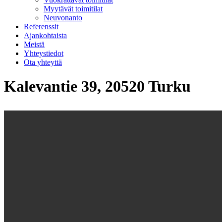
Myytävät toimitilat
Neuvonanto
Referenssit
Ajankohtaista
Meistä
Yhteystiedot
Ota yhteyttä
Kalevantie 39, 20520 Turku