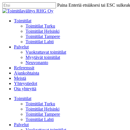
Skip
Paina Enteriä etsiäksesi tai ESC sulkea
to
Close
main
Search
content
Menu
Toimitilat
Toimitilat Turku
Toimitilat Helsinki
Toimitilat Tampere
Toimitilat Lahti
Palvelut
Vuokrattavat toimitilat
Myytävät toimitilat
Neuvonanto
Referenssit
Ajankohtaista
Meistä
Yhteystiedot
Ota yhteyttä
Toimitilat
Toimitilat Turku
Toimitilat Helsinki
Toimitilat Tampere
Toimitilat Lahti
Palvelut
Vuokrattavat toimitilat