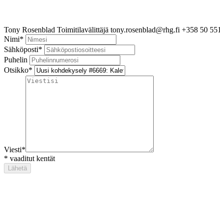
Tony Rosenblad
Toimitilavälittäjä
tony.rosenblad@rhg.fi
+358 50 55
Nimi
*
Sähköposti
*
Puhelin
Otsikko
*
Viesti
*
*
vaaditut kentät