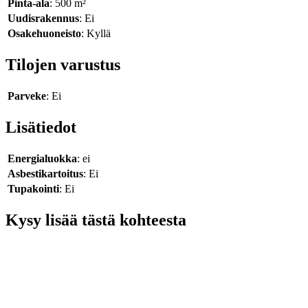
Pinta-ala
: 500 m²
Uudisrakennus
: Ei
Osakehuoneisto
: Kyllä
Tilojen varustus
Parveke
: Ei
Lisätiedot
Energialuokka
: ei
Asbestikartoitus
: Ei
Tupakointi
: Ei
Kysy lisää tästä kohteesta